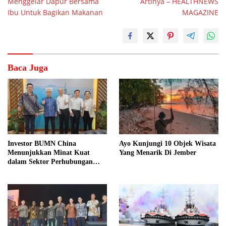
Menggelar Dapur Bersama
Artinya – HEALTHNEWS
Ibu Untuk Bagikan Makanan
MAGAZINE
Baca Juga
Investor BUMN China
Ayo Kunjungi 10 Objek Wisata
Menunjukkan Minat Kuat
Yang Menarik Di Jember
dalam Sektor Perhubungan
Laut Indonesia