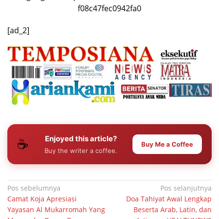
f08c47fec0942fa0
[ad_2]
Enjoyed this article?
☕
Buy Me a Coffee
Buy the writer a coffee.
Navigasi
Pos sebelumnya
Pos selanjutnya
Camat Koja Apresiasi
Doa Tahiyat Awal Lengkap
pos
Yayasan Al Mukarromah Yang
Beserta Arab, Latin, dan