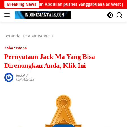
Langsung
 Burhanuddin Abdullah pushes Sanggabuana as West Java’s answ
Breaking News
ke
konten
Beranda
Kabar Istana
Kabar Istana
Pernyataan Jack Ma Yang Bisa
Direnungkan Anda, Klik Ini
Redaksi
05/04/2023