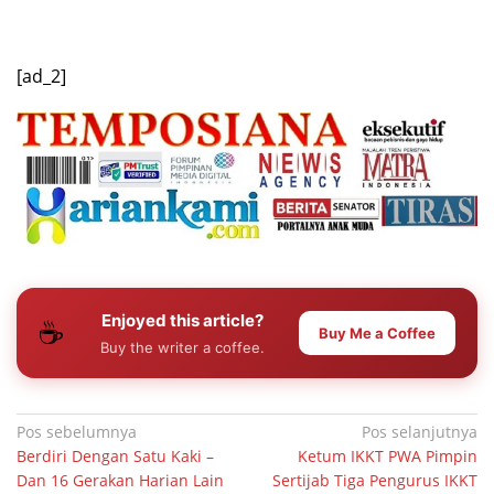
[ad_2]
Enjoyed this article?
☕
Buy Me a Coffee
Buy the writer a coffee.
Navigasi
Pos sebelumnya
Pos selanjutnya
Berdiri Dengan Satu Kaki –
Ketum IKKT PWA Pimpin
pos
Dan 16 Gerakan Harian Lain
Sertijab Tiga Pengurus IKKT