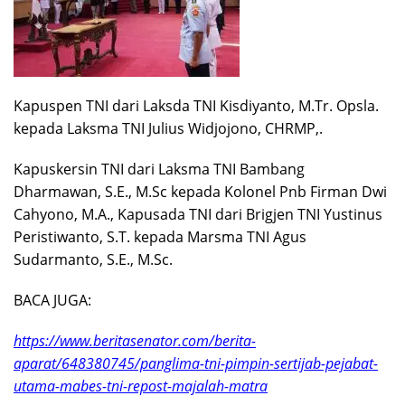
Kapuspen TNI dari Laksda TNI Kisdiyanto, M.Tr. Opsla.
kepada Laksma TNI Julius Widjojono, CHRMP,.
Kapuskersin TNI dari Laksma TNI Bambang
Dharmawan, S.E., M.Sc kepada Kolonel Pnb Firman Dwi
Cahyono, M.A., Kapusada TNI dari Brigjen TNI Yustinus
Peristiwanto, S.T. kepada Marsma TNI Agus
Sudarmanto, S.E., M.Sc.
BACA JUGA:
https://www.beritasenator.com/berita-
aparat/648380745/panglima-tni-pimpin-sertijab-pejabat-
utama-mabes-tni-repost-majalah-matra