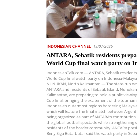
INDONESIAN CHANNEL
19/07/2026
ANTARA, Sebatik residents prepa
World Cup final watch party on I
Malaysia border
IndonesianTalk.com — ANTARA, Sebatik residents
World Cup final watch party on Indonesia-Malays
NUNUKAN, North Kalimantan — The state-run ne
ANTARA and residents of Sebatik Island, Nunukan
Kalimantan, are preparing to hold a public viewin
Cup final, bringing the excitement of the tournam
Indonesia’s outermost regions bordering Malaysia
which will feature the final match between Argenti
being organized as part of ANTARA’s contribution 
the global football spectacle while strengthening 
residents of the border community. ANTARA presi
Beny Siga Butarbutar said the watch party in Sebat