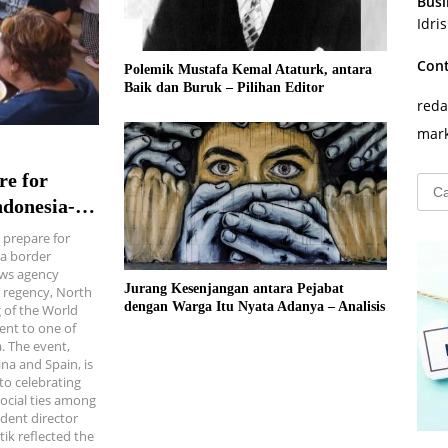
Busi
Idri
Con
Polemik Mustafa Kemal Ataturk, antara
Baik dan Buruk – Pilihan Editor
reda
mark
re for
Cari
untu
ndonesia-
 prepare for
ia border
ws agency
Jurang Kesenjangan antara Pejabat
 regency, North
dengan Warga Itu Nyata Adanya – Analisis
g of the World
ent to one of
. The event,
na and Spain, is
to celebrating
social ties among
dent director
ik reflected the