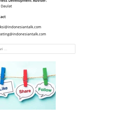
ness Development Adviser:
s Daulat
tact
ksi@indonesiantalk.com
eting@indonesiantalk.com
k: