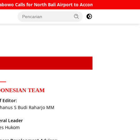
Calls for North Bali Airport to Accommodate Boeing 777s and Ai
DONESIAN TEAM
f Editor:
hanus S Budi Raharjo MM
ral Leader
es Hukom