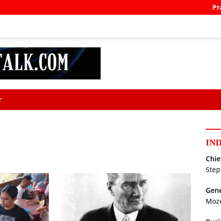
Prabowo 
r
IN
Chie
Step
Gene
Moz