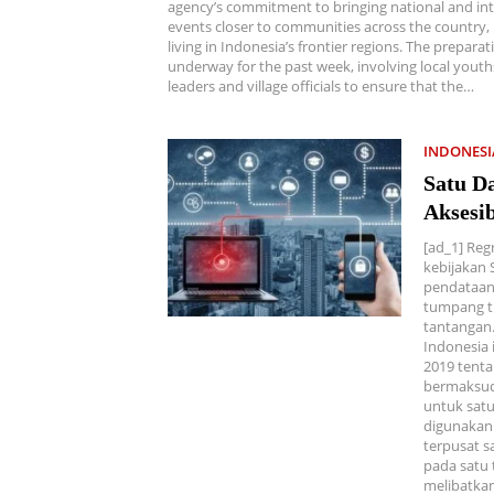
agency’s commitment to bringing national and int
events closer to communities across the country, 
living in Indonesia’s frontier regions. The prepara
underway for the past week, involving local yout
leaders and village officials to ensure that the…
INDONES
Satu D
Aksesib
[ad_1] Reg
kebijakan 
pendataan 
tumpang ti
tantangan
Indonesia
2019 tenta
bermaksud 
untuk satu
digunakan
terpusat s
pada satu 
melibatkan