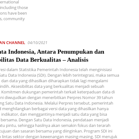
ernational
including those
tions have been
hs, community
IAN CHANNEL
04/10/2021
ata Indonesia, Antara Penumpukan dan
ilitas Data Berkualitas – Analisis
resi dalam Statistika Pemerintah Indonesia telah menginisiasi
Satu Data Indonesia (SDI). Dengan lebih terintegrasi, maka semua
dan data yang dihasilkan diharapkan tidak lagi mengalami
ndih. Aksesibilitas data yang berkualitas menjadi sebuah
. Komitmen dukungan pemerintah terkait keterpaduan data di
 ini diwujudkan dengan menerbitkan Perpres Nomor 39 tahun
ng Satu Data Indonesia. Melalui Perpres tersebut, pemerintah
menghilangkan berbagai versi data yang dihasilkan hanya
 indikator, dan menggantinya menjadi satu data yang bisa
 bersama. Dengan Satu Data Indonesia, pendataan menjadi
atu pintu, sehingga hasilnya akan semakin fokus dan terarah
tujuan dan sasaran bersama yang diinginkan. Program SDI ini
 lintas sektor dengan kewenangan masing-masing. SDI merujuk