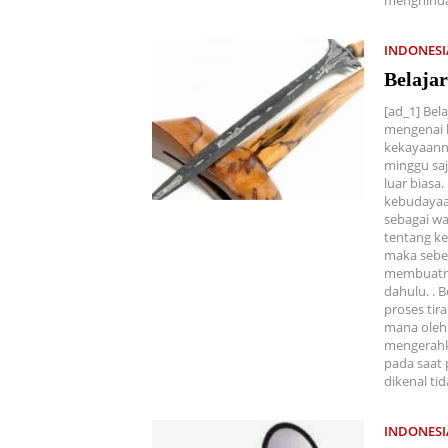
menghinda
INDONES
Belajar
[ad_1] Bel
mengenai 
kekayaanny
minggu sa
luar biasa
kebudayaan
sebagai war
tentang ke
maka seben
membuatny
dahulu. . 
proses tira
mana oleh
mengerahk
pada saat 
dikenal ti
INDONES