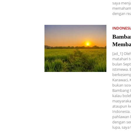
saya menja
memahami r
dengan rea
INDONES
Bamban
Memban
[ad_1] Ole
matahari t
bulan Sept
istimewa. 
berkesemp
Karawaci, 
bukan soso
Bambang Ir
kalau bole
masyarakat
ataupun ke
Indonesia.
pahlawan l
dengan se
lupa, say