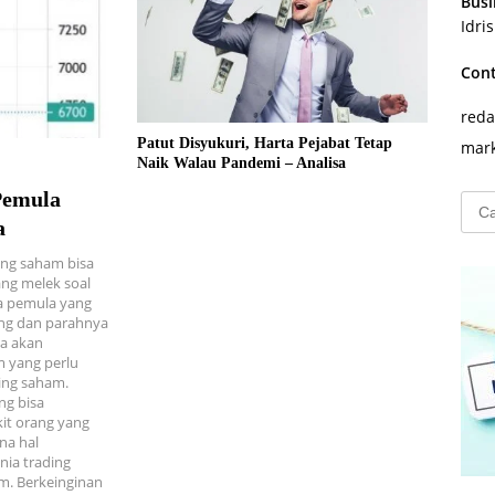
Busi
Idri
Con
reda
Patut Disyukuri, Harta Pejabat Tetap
mark
Naik Walau Pandemi – Analisa
Pemula
Cari
untu
a
ing saham bisa
ng melek soal
a pemula yang
ung dan parahnya
ya akan
m yang perlu
ing saham.
ng bisa
it orang yang
na hal
nia trading
m. Berkeinginan