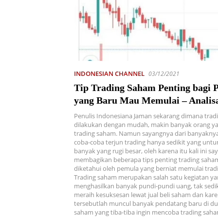
INDONESIAN CHANNEL
03/12/2021
Tip Trading Saham Penting bagi 
yang Baru Mau Memulai – Analis
Penulis Indonesiana Jaman sekarang dimana trad
dilakukan dengan mudah, makin banyak orang ya
trading saham. Namun sayangnya dari banyakny
coba-coba terjun trading hanya sedikit yang unt
banyak yang rugi besar, oleh karena itu kali ini sa
membagikan beberapa tips penting trading saha
diketahui oleh pemula yang berniat memulai trad
Trading saham merupakan salah satu kegiatan ya
menghasilkan banyak pundi-pundi uang, tak sedik
meraih kesuksesan lewat jual beli saham dan kare
tersebutlah muncul banyak pendatang baru di du
saham yang tiba-tiba ingin mencoba trading saha