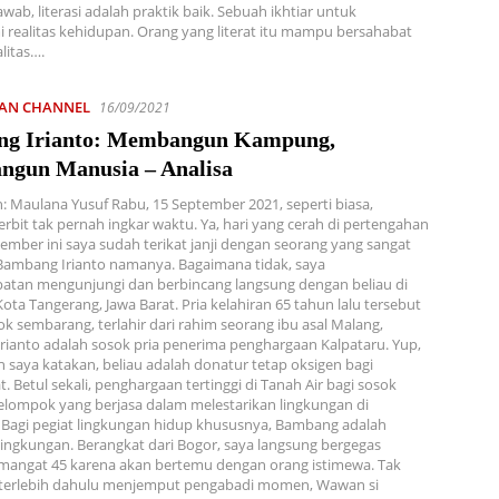
wab, literasi adalah praktik baik. Sebuah ikhtiar untuk
ealitas kehidupan. Orang yang literat itu mampu bersahabat
litas….
IAN CHANNEL
16/09/2021
g Irianto: Membangun Kampung,
gun Manusia – Analisa
h: Maulana Yusuf Rabu, 15 September 2021, seperti biasa,
erbit tak pernah ingkar waktu. Ya, hari yang cerah di pertengahan
ember ini saya sudah terikat janji dengan seorang yang sangat
Bambang Irianto namanya. Bagaimana tidak, saya
atan mengunjungi dan berbincang langsung dengan beliau di
Kota Tangerang, Jawa Barat. Pria kelahiran 65 tahun lalu tersebut
k sembarang, terlahir dari rahim seorang ibu asal Malang,
ianto adalah sosok pria penerima penghargaan Kalpataru. Yup,
h saya katakan, beliau adalah donatur tetap oksigen bagi
. Betul sekali, penghargaan tertinggi di Tanah Air bagi sosok
lompok yang berjasa dalam melestarikan lingkungan di
 Bagi pegiat lingkungan hidup khususnya, Bambang adalah
ingkungan. Berangkat dari Bogor, saya langsung bergegas
mangat 45 karena akan bertemu dengan orang istimewa. Tak
a terlebih dahulu menjemput pengabadi momen, Wawan si