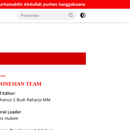
bdullah pushes Sanggabuana as West Java’s answer to Danantar
DONESIAN TEAM
f Editor:
hanus S Budi Raharjo MM
ral Leader
es Hukom