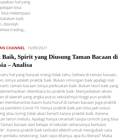
rupakan hal yang
elajari bisa
 bisa melampaui
katakan tadi,
, disinilah
ahwa trading…
IAN CHANNEL
16/09/2021
 Baik, Spirit yang Diusung Taman Bacaan di
ia – Analisa
 satu hal yang banyak orang tidak tahu, bahwa di taman bacaan,
n, isinya adalah praktik baik. Bukan omongan baik apalagi niat
berarti, taman bacaan isinya perbuatan baik. Bukan teori baik yang
plementasikan. Membaca itu praktik baik. Menyediakan akses
n di daerah yang angka putus sekolahnya tinggi pun praktik
an memberantas kaum buta huruf di taman bacaan juga praktik
asa pandemi Covid-19. Hanya praktik baik yan bisa jadi solusi.
ing atau luring tidak akan berarti tanpa praktik baik. Karena
kan terori melulu. Apalagi hanya ceramah tanpa contoh yang bisa
. Taman bacaan dan belajar di sekolah seharusnya berbasis
aik”. Karena praktik baik terbukti efektif untuk mengubah cara
n perilaku seseorang. Saat saya ditanya, apa itu literasi? Maka