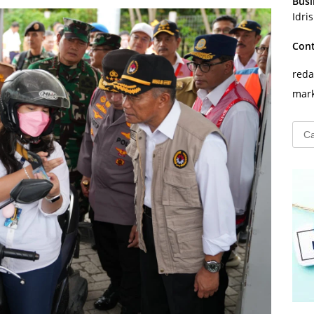
Busi
Idri
Con
reda
mark
Cari
untu