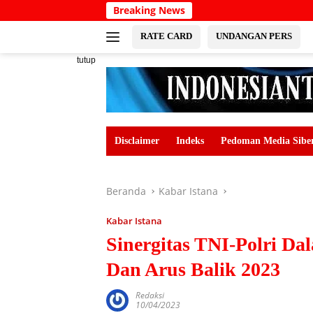
Langsung
Breaking News
ke
konten
RATE CARD
UNDANGAN PERS
tutup
Disclaimer
Indeks
Pedoman Media Sibe
Beranda
Kabar Istana
Kabar Istana
Sinergitas TNI-Polri D
Dan Arus Balik 2023
Redaksi
10/04/2023