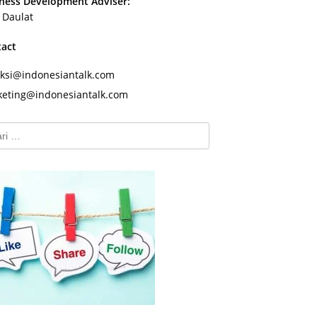
ness Development Adviser:
s Daulat
tact
ksi@indonesiantalk.com
eting@indonesiantalk.com
k: