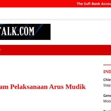
The Sufi Bank Account
Prabowo Ca
r
IN
Chie
alam Pelaksanaan Arus Mudik
Step
Gene
Moz