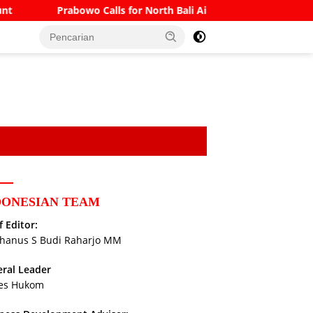
lls for North Bali Airport to Accommodate Boeing 777s and Air
DONESIAN TEAM
f Editor:
hanus S Budi Raharjo MM
ral Leader
es Hukom