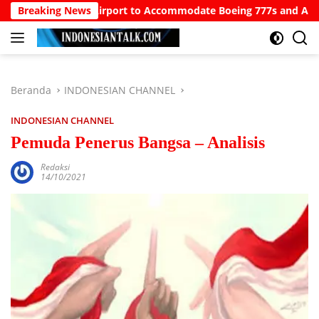
Langsung
 North Bali Airport to Accommodate Boeing 777s and Airbus A380
Breaking News
ke
konten
Beranda
INDONESIAN CHANNEL
INDONESIAN CHANNEL
Pemuda Penerus Bangsa – Analisis
Redaksi
14/10/2021