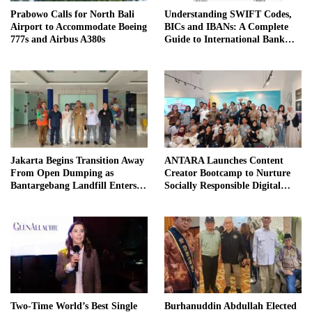
Prabowo Calls for North Bali
Understanding SWIFT Codes,
Airport to Accommodate Boeing
BICs and IBANs: A Complete
777s and Airbus A380s
Guide to International Bank
Transfers in Indonesia
Jakarta Begins Transition Away
ANTARA Launches Content
From Open Dumping as
Creator Bootcamp to Nurture
Bantargebang Landfill Enters
Socially Responsible Digital
New Phase
Storytellers
Two-Time World’s Best Single
Burhanuddin Abdullah Elected