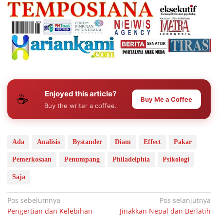
Enjoyed this article?
☕
Buy Me a Coffee
Buy the writer a coffee.
Ada
Analisis
Bystander
Diam
Effect
Pakar
Pemerkosaan
Penumpang
Philadelphia
Psikologi
Saja
Navigasi
Pos sebelumnya
Pos selanjutnya
Pengertian dan Kelebihan
Jinakkan Nepal dan Berlatih
pos