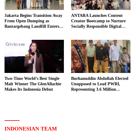
Jakarta Begins Transition Away
ANTARA Launches Content
From Open Dumping as
Creator Bootcamp to Nurture
Bantargebang Landfill Enters
Socially Responsible Digital
New Phase
Storytellers
Two-Time World’s Best Single
Burhanuddin Abdullah Elected
Malt Winner The GlenAllachie
Unopposed to Lead PWRI,
Makes Its Indonesia Debut
Representing 3.6 Million
Indonesian Retired Civil
Servants
INDONESIAN TEAM