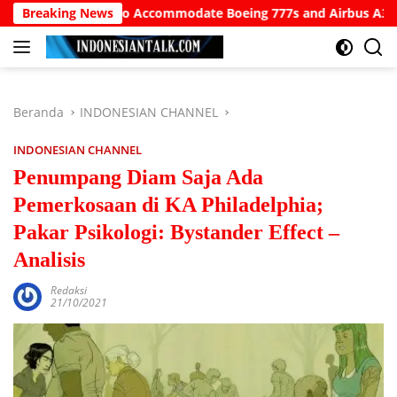
Langsung
i Airport to Accommodate Boeing 777s and Airbus A380s
Breaking News
ke
konten
Beranda
INDONESIAN CHANNEL
INDONESIAN CHANNEL
Penumpang Diam Saja Ada
Pemerkosaan di KA Philadelphia;
Pakar Psikologi: Bystander Effect –
Analisis
Redaksi
21/10/2021