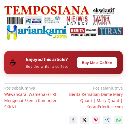
Enjoyed this article?
☕
Buy Me a Coffee
Buy the writer a coffee.
Navigasi
Pos sebelumnya
Pos selanjutnya
Wawancara: Wamenaker RI
Berita Kematian Dame Mary
pos
Mengenai Skema Kompetensi
Quant | Mary Quant |
SKKNI
KoranPrioritas.com