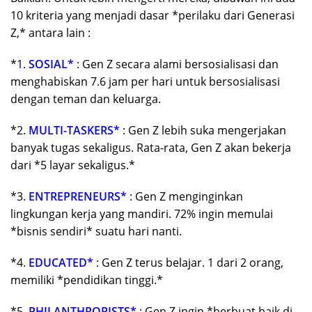
10 kriteria yang menjadi dasar *perilaku dari Generasi
Z,* antara lain :
*1.
SOSIAL*
: Gen Z secara alami bersosialisasi dan
menghabiskan 7.6 jam per hari untuk bersosialisasi
dengan teman dan keluarga.
*2.
MULTI-TASKERS*
: Gen Z lebih suka mengerjakan
banyak tugas sekaligus. Rata-rata, Gen Z akan bekerja
dari *5 layar sekaligus.*
*3.
ENTREPRENEURS*
: Gen Z menginginkan
lingkungan kerja yang mandiri. 72% ingin memulai
*bisnis sendiri* suatu hari nanti.
*4.
EDUCATED*
: Gen Z terus belajar. 1 dari 2 orang,
memiliki *pendidikan tinggi.*
*5.
PHILANTHROPISTS*
: Gen Z ingin *berbuat baik di