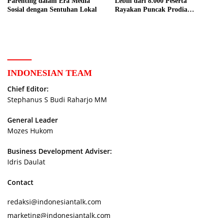
Parenting dalam Era Media
Lebih dari 8.000 Peserta
Sosial dengan Sentuhan Lokal
Rayakan Puncak Prodia
Healthy Fun Festival 2023
INDONESIAN TEAM
Chief Editor:
Stephanus S Budi Raharjo MM
General Leader
Mozes Hukom
Business Development Adviser:
Idris Daulat
Contact
redaksi@indonesiantalk.com
marketing@indonesiantalk.com