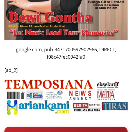
google.com, pub-3471700597902966, DIRECT,
f08c47fec0942fa0
[ad_2]