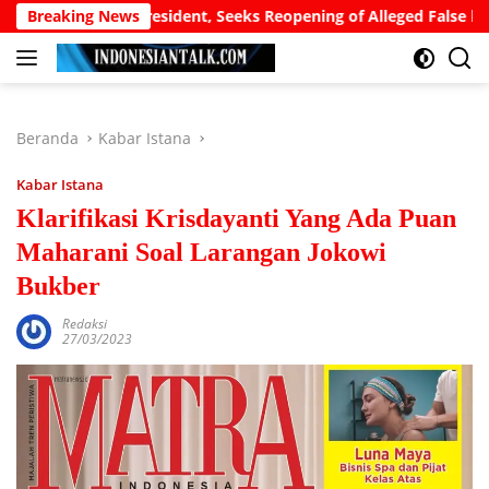
Langsung
als to President, Seeks Reopening of Alleged False birth Certific
Breaking News
ke
konten
Beranda
Kabar Istana
Kabar Istana
Klarifikasi Krisdayanti Yang Ada Puan
Maharani Soal Larangan Jokowi
Bukber
Redaksi
27/03/2023