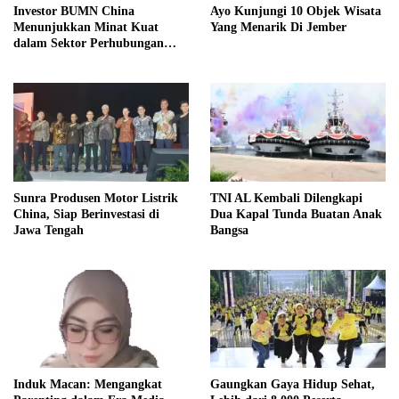
Investor BUMN China
Ayo Kunjungi 10 Objek Wisata
Menunjukkan Minat Kuat
Yang Menarik Di Jember
dalam Sektor Perhubungan
Laut Indonesia
Sunra Produsen Motor Listrik
TNI AL Kembali Dilengkapi
China, Siap Berinvestasi di
Dua Kapal Tunda Buatan Anak
Jawa Tengah
Bangsa
Induk Macan: Mengangkat
Gaungkan Gaya Hidup Sehat,