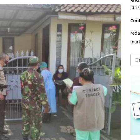
Busi
Idri
Con
reda
mark
Cari
untu