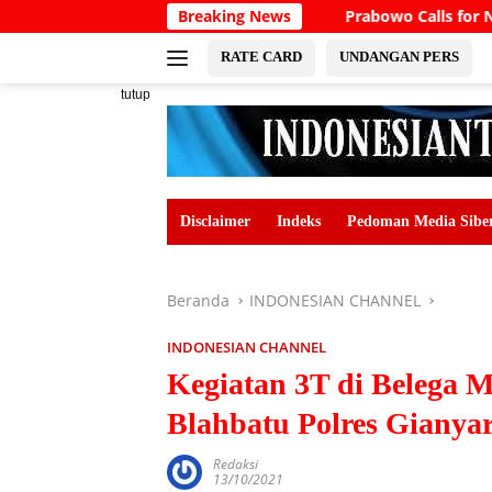
Langsung
Breaking News
Prabowo Calls for North Bali Air
ke
konten
RATE CARD
UNDANGAN PERS
tutup
Disclaimer
Indeks
Pedoman Media Sibe
Beranda
INDONESIAN CHANNEL
INDONESIAN CHANNEL
Kegiatan 3T di Belega 
Blahbatu Polres Gianyar
Redaksi
13/10/2021