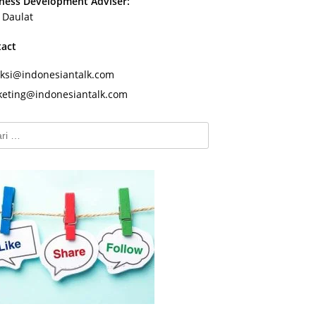
ness Development Adviser:
s Daulat
tact
ksi@indonesiantalk.com
eting@indonesiantalk.com
k: