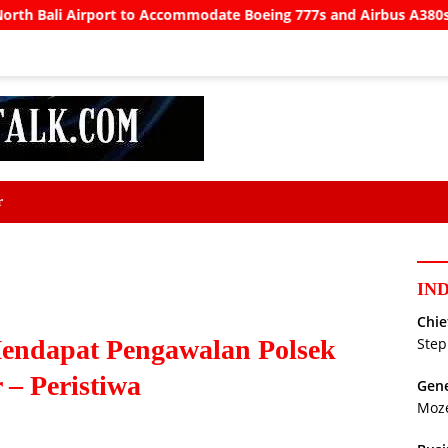
port to Accommodate Boeing 777s and Airbus A380s
Under
r
IN
Chie
Mendapat Pengawalan Polsek
Step
 – Peristiwa
Gene
Moz