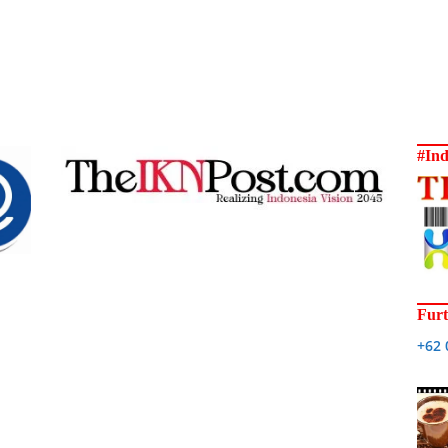
#Ind
Furt
+62 