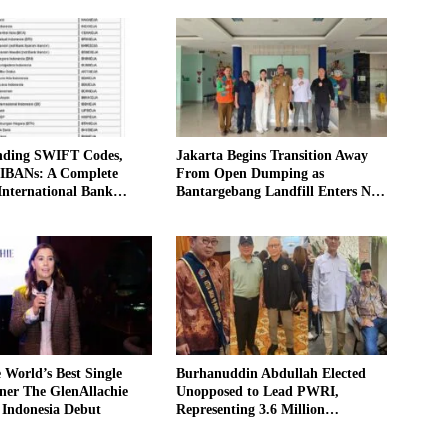
nding SWIFT Codes,
Jakarta Begins Transition Away
 IBANs: A Complete
From Open Dumping as
International Bank
Bantargebang Landfill Enters New
 in Indonesia
Phase
World’s Best Single
Burhanuddin Abdullah Elected
ner The GlenAllachie
Unopposed to Lead PWRI,
 Indonesia Debut
Representing 3.6 Million
Indonesian Retired Civil Servants