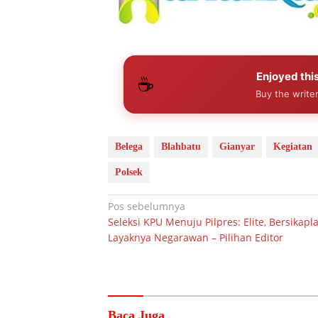
Enjoyed this
☕
Buy the writer
Belega
Blahbatu
Gianyar
Kegiatan
Polsek
Navigasi
Pos sebelumnya
Seleksi KPU Menuju Pilpres: Elite, Bersikapl
pos
Layaknya Negarawan – Pilihan Editor
Baca Juga