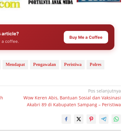
 article?
Buy Me a Coffee
 a coffee.
Mendapat
Pengawalan
Peristiwa
Polres
Pos selanjutnya
ah
Wow Keren Abis, Bantuan Sosial dan Vaksinasi
Akabri 89 di Kabupaten Sampang – Peristiwa