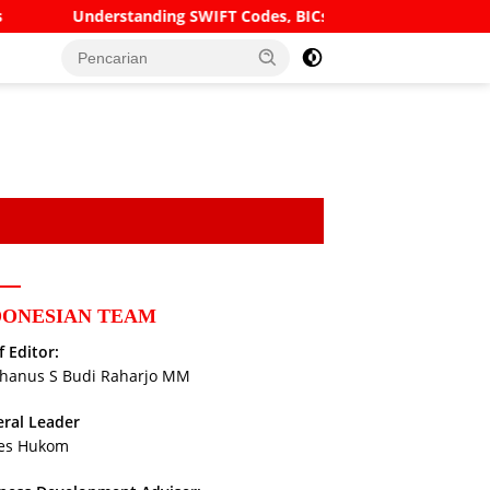
standing SWIFT Codes, BICs and IBANs: A Complete Guide to Inte
DONESIAN TEAM
f Editor:
hanus S Budi Raharjo MM
ral Leader
es Hukom