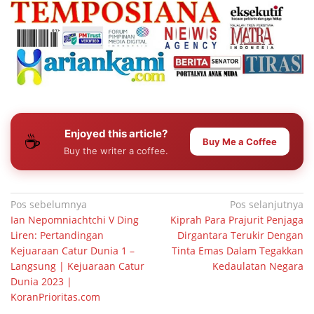
Enjoyed this article?
☕
Buy Me a Coffee
Buy the writer a coffee.
Navigasi
Pos sebelumnya
Pos selanjutnya
Ian Nepomniachtchi V Ding
Kiprah Para Prajurit Penjaga
pos
Liren: Pertandingan
Dirgantara Terukir Dengan
Kejuaraan Catur Dunia 1 –
Tinta Emas Dalam Tegakkan
Langsung | Kejuaraan Catur
Kedaulatan Negara
Dunia 2023 |
KoranPrioritas.com