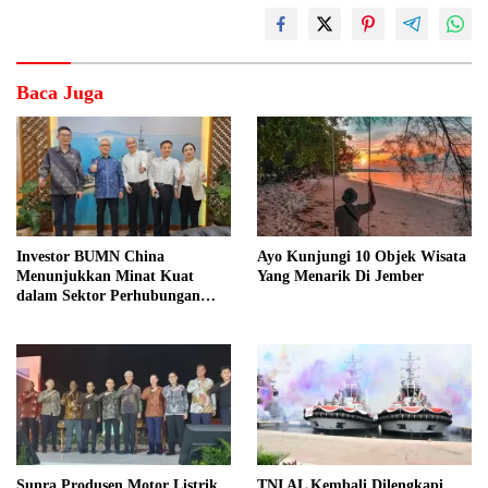
Baca Juga
Investor BUMN China
Ayo Kunjungi 10 Objek Wisata
Menunjukkan Minat Kuat
Yang Menarik Di Jember
dalam Sektor Perhubungan
Laut Indonesia
Sunra Produsen Motor Listrik
TNI AL Kembali Dilengkapi