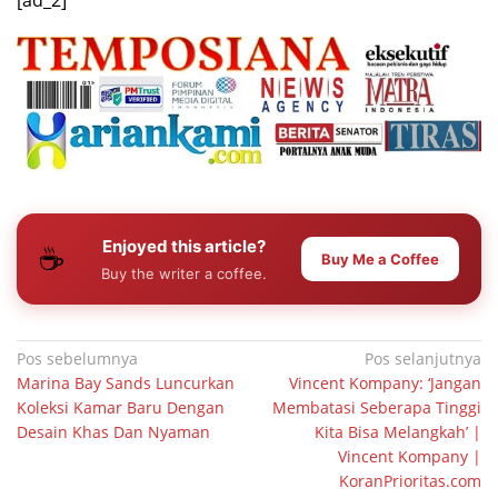
[ad_2]
Enjoyed this article?
☕
Buy Me a Coffee
Buy the writer a coffee.
Navigasi
Pos sebelumnya
Pos selanjutnya
Marina Bay Sands Luncurkan
Vincent Kompany: ‘Jangan
pos
Koleksi Kamar Baru Dengan
Membatasi Seberapa Tinggi
Desain Khas Dan Nyaman
Kita Bisa Melangkah’ |
Vincent Kompany |
KoranPrioritas.com