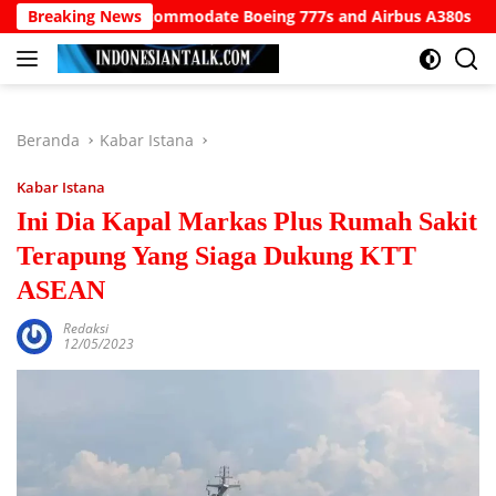
Langsung
t to Accommodate Boeing 777s and Airbus A380s
Breaking News
Understa
ke
konten
Beranda
Kabar Istana
Kabar Istana
Ini Dia Kapal Markas Plus Rumah Sakit
Terapung Yang Siaga Dukung KTT
ASEAN
Redaksi
12/05/2023