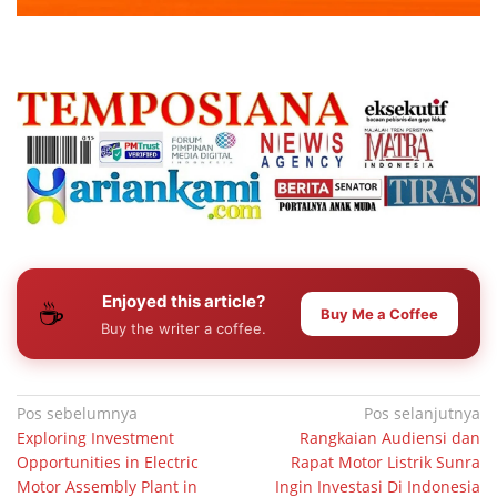
Enjoyed this article?
☕
Buy Me a Coffee
Buy the writer a coffee.
Navigasi
Pos sebelumnya
Pos selanjutnya
Exploring Investment
Rangkaian Audiensi dan
pos
Opportunities in Electric
Rapat Motor Listrik Sunra
Motor Assembly Plant in
Ingin Investasi Di Indonesia