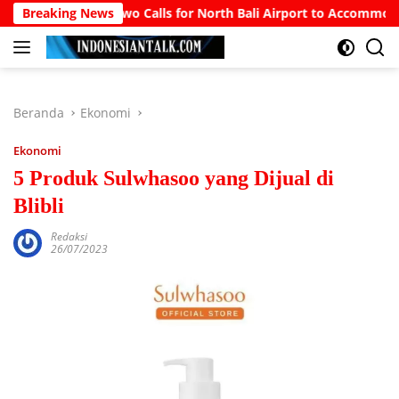
Langsung
Breaking News
Prabowo Calls for North Bali Airport to Accommodate Boein
ke
konten
Beranda
Ekonomi
Ekonomi
5 Produk Sulwhasoo yang Dijual di
Blibli
Redaksi
26/07/2023