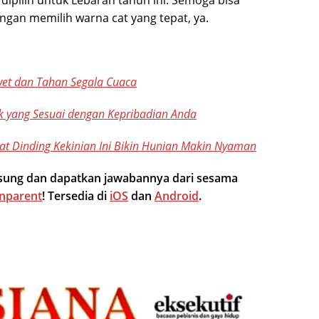
dipilih untuk Lebaran tahun ini. Semoga bisa
gan memilih warna cat yang tepat, ya.
wet dan Tahan Segala Cuaca
 yang Sesuai dengan Kepribadian Anda
t Dinding Kekinian Ini Bikin Hunian Makin Nyaman
ngsung dan dapatkan jawabannya dari sesama
nparent
! Tersedia di
iOS
dan
Android
.