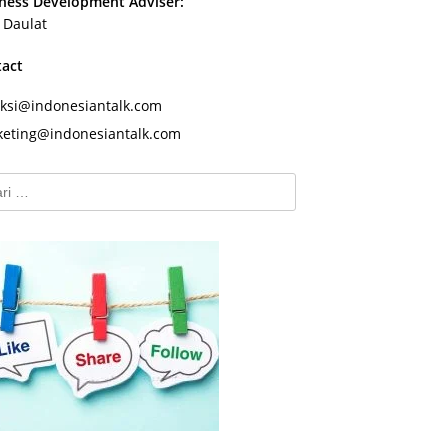
ness Development Adviser:
s Daulat
tact
ksi@indonesiantalk.com
eting@indonesiantalk.com
k: