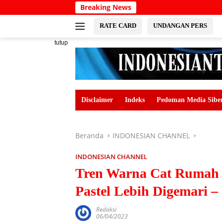
Langsung
Breaking News
ke
konten
RATE CARD
UNDANGAN PERS
tutup
Disclaimer
Indeks
Pedoman Media Sibe
Beranda
INDONESIAN CHANNEL
INDONESIAN CHANNEL
Tren Warna Cat Rumah 
Pastel Lebih Digema
Redaksi
06/04/2023