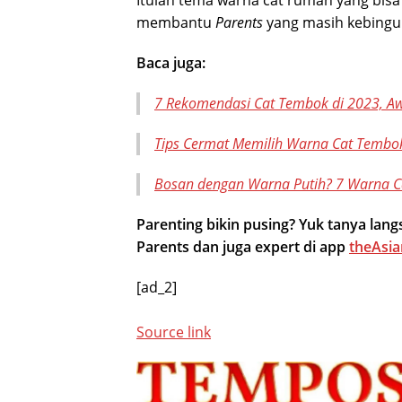
Itulah tema warna cat rumah yang bisa 
membantu
Parents
yang masih kebingun
Baca juga:
7 Rekomendasi Cat Tembok di 2023, A
Tips Cermat Memilih Warna Cat Tembok
Bosan dengan Warna Putih? 7 Warna Ca
Parenting bikin pusing? Yuk tanya la
Parents dan juga expert di app
theAsia
[ad_2]
Source link