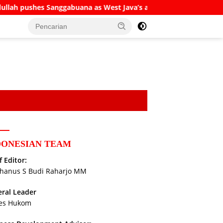
ggabuana as West Java’s answer to Danantara
The Sufi 
DONESIAN TEAM
f Editor:
hanus S Budi Raharjo MM
ral Leader
es Hukom