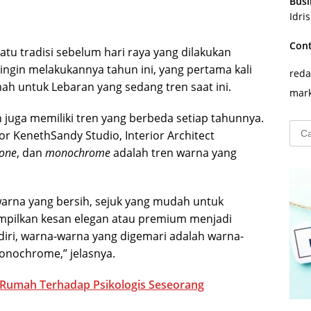
Busi
Idri
Con
tu tradisi sebelum hari raya yang dilakukan
 ingin melakukannya tahun ini, yang pertama kali
reda
ah untuk Lebaran yang sedang tren saat ini.
mark
 juga memiliki tren yang berbeda setiap tahunnya.
Cari
r KenethSandy Studio, Interior Architect
untu
tone
, dan
monochrome
adalah tren warna yang
warna yang bersih, sejuk yang mudah untuk
pilkan kesan elegan atau premium menjadi
endiri, warna-warna yang digemari adalah warna-
onochrome,” jelasnya.
 Rumah Terhadap Psikologis Seseorang