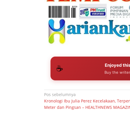
Enjoyed this
☕
Buy the writer
Navigasi
Pos sebelumnya
Kronologi Ibu Julia Perez Kecelakaan, Terpen
pos
Meter dan Pingsan – HEALTHNEWS MAGAZI