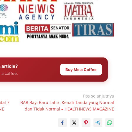
 article?
Buy Me a Coffee
 a coffee.
Pos selanjutnya
tal 7
BAB Bayi Baru Lahir, Kenali Tanda yang Normal
NE
dan Tidak Normal – HEALTHNEWS MAGAZINE