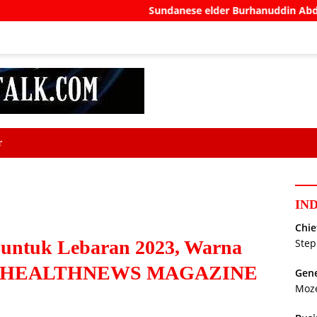
Sundanese elder Burhanuddin Abdullah pushes San
r
IN
Chie
untuk Lebaran 2023, Warna
Step
ri – HEALTHNEWS MAGAZINE
Gene
Moz