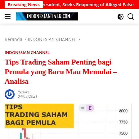
Langsung
peals to President, Seeks Reopening of Alleged False birth Certi
Breaking News
ke
konten
Beranda
INDONESIAN CHANNEL
INDONESIAN CHANNEL
Tips Trading Saham Penting bagi
Pemula yang Baru Mau Memulai –
Analisa
Redaksi
04/09/2021