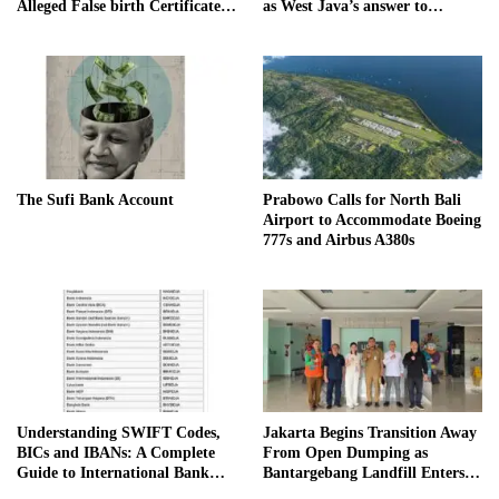
Alleged False birth Certificate
as West Java’s answer to
Case
Danantara
The Sufi Bank Account
Prabowo Calls for North Bali
Airport to Accommodate Boeing
777s and Airbus A380s
Understanding SWIFT Codes,
Jakarta Begins Transition Away
BICs and IBANs: A Complete
From Open Dumping as
Guide to International Bank
Bantargebang Landfill Enters
Transfers in Indonesia
New Phase