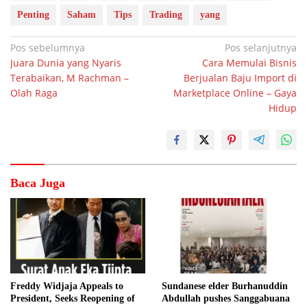
Penting
Saham
Tips
Trading
yang
Navigasi
Pos sebelumnya
Pos selanjutnya
Juara Dunia yang Nyaris
Cara Memulai Bisnis
pos
Terabaikan, M Rachman –
Berjualan Baju Import di
Olah Raga
Marketplace Online – Gaya
Hidup
Baca Juga
Freddy Widjaja Appeals to
Sundanese elder Burhanuddin
President, Seeks Reopening of
Abdullah pushes Sanggabuana