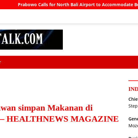
 Calls for North Bali Airport to Accommodate Boeing 777s and A
r
IN
Chie
awan simpan Makanan di
Step
wet – HEALTHNEWS MAGAZINE
Gene
Moz