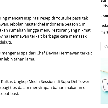
Busi
Idri
Con
ng mencari inspirasi resep di Youtube pasti tak
an. Jebolan Masterchef Indonesia Season 5 ini
reda
kan rumahan hingga menu restoran yang nikmat
mark
evina Hermawan terkait berbagai cara memasak
iikuti.
Cari
untu
 mengenai tips dari Chef Devina Hermawan terkait
r lebih tahan lama.
Kulkas Ungkep Media Session’ di Sopo Del Tower
i berbagi tips dalam menyimpan bahan makanan di
cepat basi.