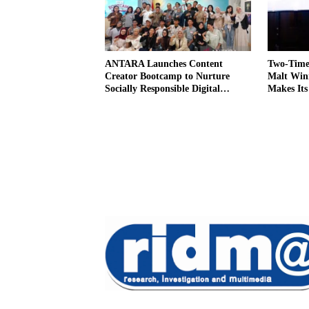
ANTARA Launches Content
Two-Time 
Creator Bootcamp to Nurture
Malt Win
Socially Responsible Digital
Makes Its
Storytellers