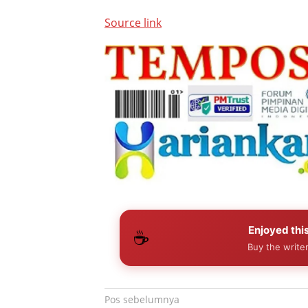
Source link
Enjoyed this
☕
Buy the writer
Navigasi
Pos sebelumnya