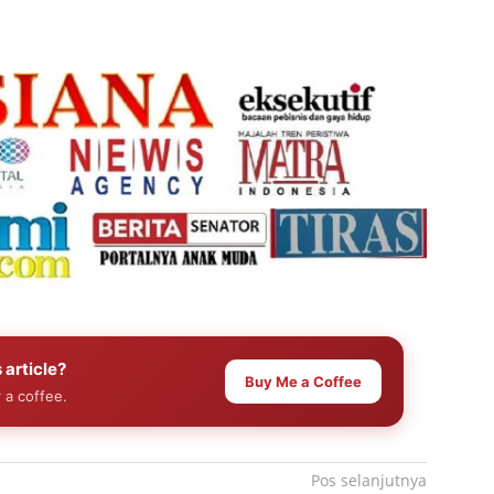
 article?
Buy Me a Coffee
 a coffee.
Pos selanjutnya