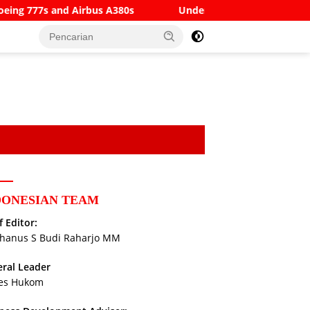
irbus A380s
Understanding SWIFT Codes, BICs and IBANs:
DONESIAN TEAM
f Editor:
hanus S Budi Raharjo MM
ral Leader
es Hukom