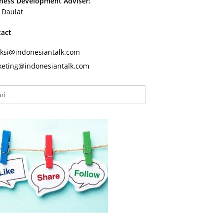
ness Development Adviser:
s Daulat
tact
ksi@indonesiantalk.com
eting@indonesiantalk.com
k: