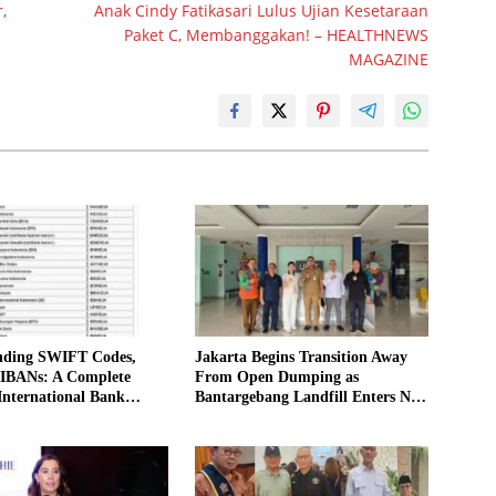
,
Anak Cindy Fatikasari Lulus Ujian Kesetaraan
Paket C, Membanggakan! – HEALTHNEWS
MAGAZINE
nding SWIFT Codes,
Jakarta Begins Transition Away
 IBANs: A Complete
From Open Dumping as
International Bank
Bantargebang Landfill Enters New
 in Indonesia
Phase