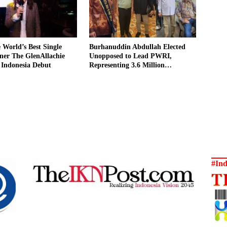
World’s Best Single
Burhanuddin Abdullah Elected
ner The GlenAllachie
Unopposed to Lead PWRI,
 Indonesia Debut
Representing 3.6 Million
Indonesian Retired Civil Servants
#Ind