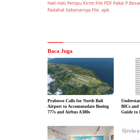
Hati-Hati Penipu Kirim File PDF Pakai P Besar
pos
Padahal Sebenarnya File .apk
Baca Juga
Prabowo Calls for North Bali
Understa
Airport to Accommodate Boeing
BICs and
777s and Airbus A380s
Guide to 
Transfers