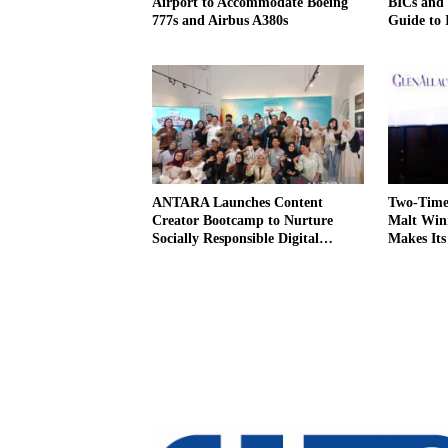
Airport to Accommodate Boeing
BICs and
777s and Airbus A380s
Guide to 
Transfers
ANTARA Launches Content
Two-Time 
Creator Bootcamp to Nurture
Malt Win
Socially Responsible Digital
Makes Its
Storytellers