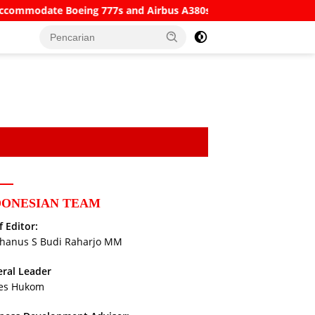
ing 777s and Airbus A380s
Understanding SWIFT Codes, B
DONESIAN TEAM
f Editor:
hanus S Budi Raharjo MM
ral Leader
es Hukom