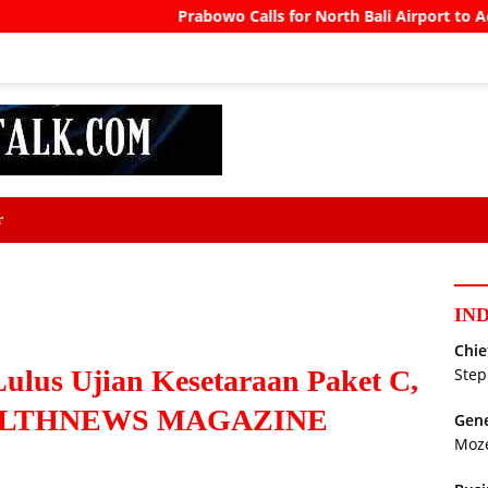
Prabowo Calls for North Bali Airport to Accommodate Boe
r
IN
Chie
ulus Ujian Kesetaraan Paket C,
Step
EALTHNEWS MAGAZINE
Gene
Moz