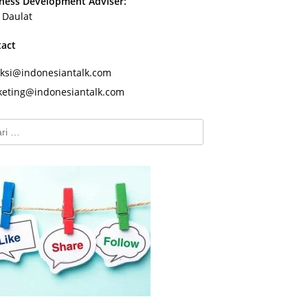
ness Development Adviser:
s Daulat
tact
ksi@indonesiantalk.com
eting@indonesiantalk.com
k: