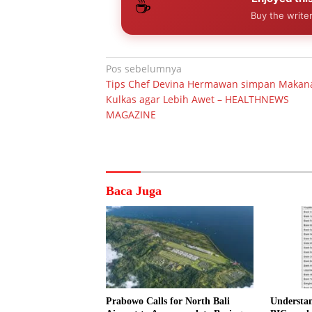
☕
Buy the writer
Navigasi
Pos sebelumnya
Tips Chef Devina Hermawan simpan Makan
pos
Kulkas agar Lebih Awet – HEALTHNEWS
MAGAZINE
Baca Juga
Prabowo Calls for North Bali
Understa