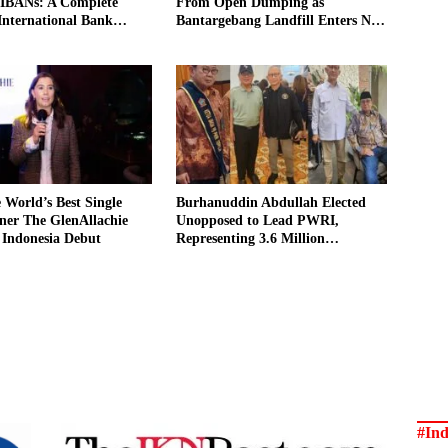
 IBANs: A Complete
From Open Dumping as
International Bank
Bantargebang Landfill Enters New
 in Indonesia
Phase
World’s Best Single
Burhanuddin Abdullah Elected
ner The GlenAllachie
Unopposed to Lead PWRI,
 Indonesia Debut
Representing 3.6 Million
Indonesian Retired Civil Servants
#Ind