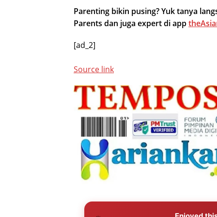
Parenting bikin pusing? Yuk tanya la
Parents dan juga expert di app
theAsia
[ad_2]
Source link
Enjoyed this