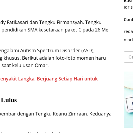
Busi
Idri
Con
ndy Fatikasari dan Tengku Firmansyah. Tengku
us pendidikan SMA kesetaraan paket C pada 26 Mei
reda
mark
engalami Autism Spectrum Disorder (ASD),
Cari
 khusus. Berikut adalah foto-foto momen haru
untu
a saat kelulusan Omar.
Penyakit Langka, Berjuang Setiap Hari untuk
 Lulus
k kembar dengan Tengku Keanu Zimraan. Keduanya