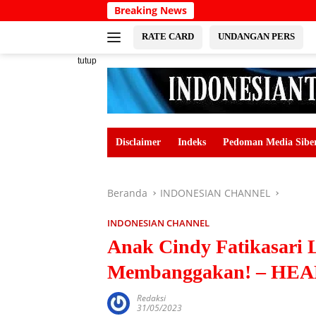
Langsung
Breaking News
ke
konten
RATE CARD
UNDANGAN PERS
tutup
Disclaimer
Indeks
Pedoman Media Sibe
Beranda
INDONESIAN CHANNEL
INDONESIAN CHANNEL
Anak Cindy Fatikasari L
Membanggakan! – H
Redaksi
31/05/2023