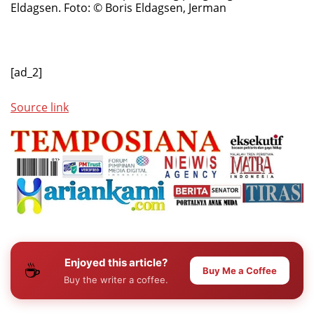
Eldagsen.
Foto: © Boris Eldagsen, Jerman
[ad_2]
Source link
Enjoyed this article?
☕
Buy Me a Coffee
Buy the writer a coffee.