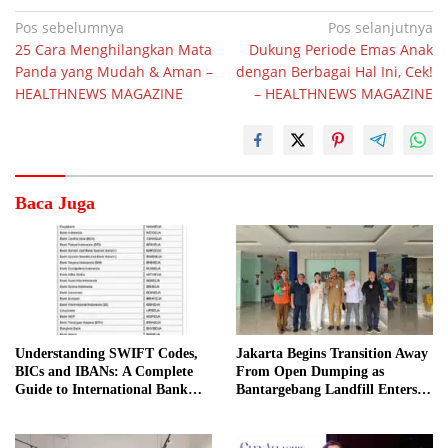
Navigasi
Pos sebelumnya
Pos selanjutnya
25 Cara Menghilangkan Mata
Dukung Periode Emas Anak
pos
Panda yang Mudah & Aman –
dengan Berbagai Hal Ini, Cek!
HEALTHNEWS MAGAZINE
– HEALTHNEWS MAGAZINE
Baca Juga
Understanding SWIFT Codes,
Jakarta Begins Transition Away
BICs and IBANs: A Complete
From Open Dumping as
Guide to International Bank
Bantargebang Landfill Enters
Transfers in Indonesia
New Phase