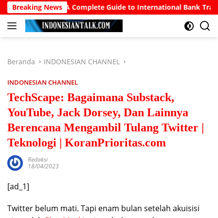
Langsung
BANs: A Complete Guide to International Bank Transfers in Indo
Breaking News
ke
konten
Beranda
INDONESIAN CHANNEL
INDONESIAN CHANNEL
TechScape: Bagaimana Substack,
YouTube, Jack Dorsey, Dan Lainnya
Berencana Mengambil Tulang Twitter |
Teknologi | KoranPrioritas.com
Redaksi
18/04/2023
[ad_1]
Twitter belum mati. Tapi enam bulan setelah akuisisi