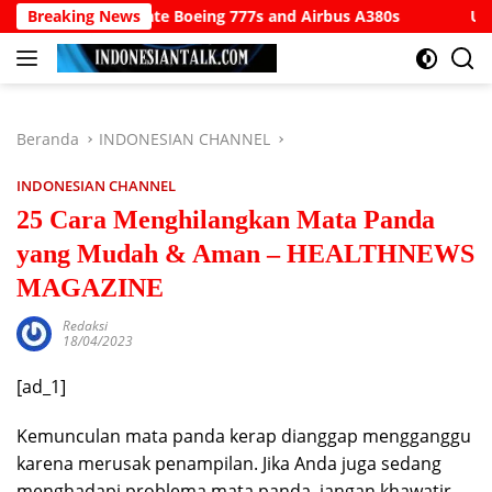
Langsung
ommodate Boeing 777s and Airbus A380s
Breaking News
Understanding SW
ke
konten
Beranda
INDONESIAN CHANNEL
INDONESIAN CHANNEL
25 Cara Menghilangkan Mata Panda
yang Mudah & Aman – HEALTHNEWS
MAGAZINE
Redaksi
18/04/2023
[ad_1]
Kemunculan mata panda kerap dianggap mengganggu
karena merusak penampilan. Jika Anda juga sedang
menghadapi problema mata panda, jangan khawatir.