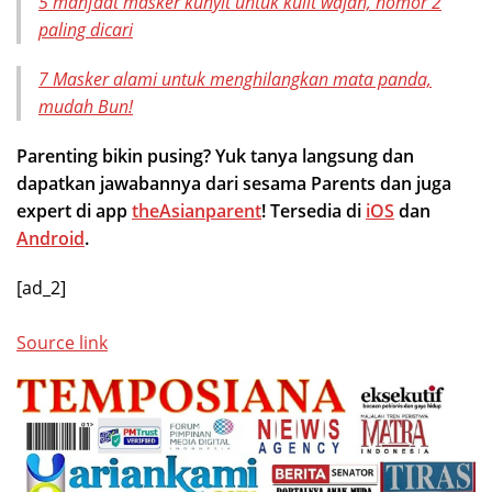
5 manfaat masker kunyit untuk kulit wajah, nomor 2
paling dicari
7 Masker alami untuk menghilangkan mata panda,
mudah Bun!
Parenting bikin pusing? Yuk tanya langsung dan
dapatkan jawabannya dari sesama Parents dan juga
expert di app
theAsianparent
! Tersedia di
iOS
dan
Android
.
[ad_2]
Source link