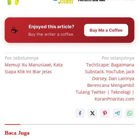
Enjoyed this article?
☕
Buy Me a Coffee
Buy the writer a coffee.
Navigasi
Pos sebelumnya
Pos selanjutnya
Memuji Itu Manusiawi, Kata
TechScape: Bagaimana
pos
Siapa Klik Ini Biar Jelas
Substack, YouTube, Jack
Dorsey, Dan Lainnya
Berencana Mengambil
Tulang Twitter | Teknologi |
KoranPrioritas.com
Baca Juga