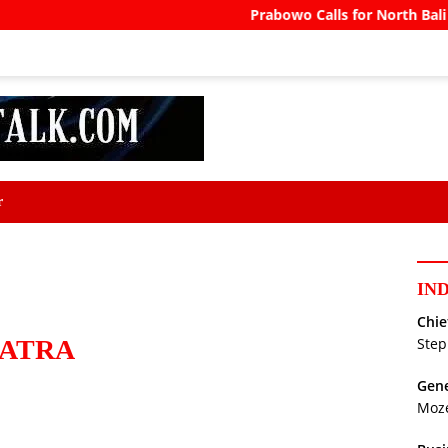
Prabowo Calls for North Bali Airport to Ac
r
IN
Chie
 MATRA
Step
Gene
Moz