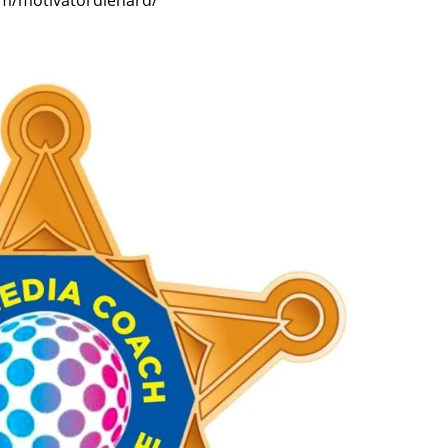
om/motivatordiehard/