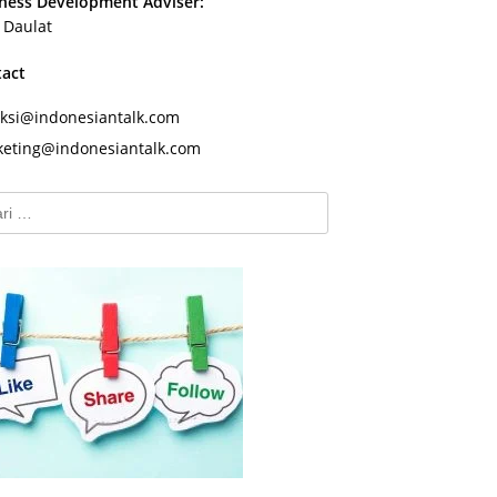
ness Development Adviser:
s Daulat
tact
ksi@indonesiantalk.com
eting@indonesiantalk.com
k: