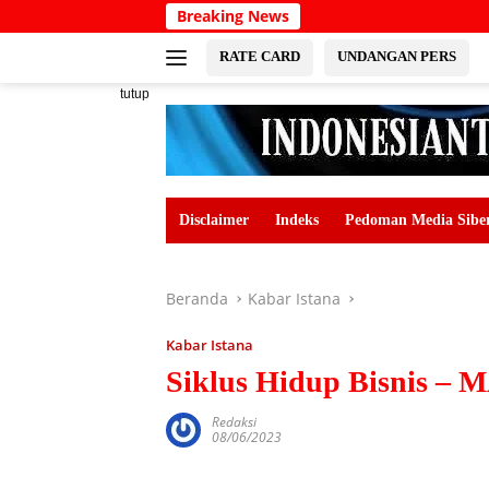
Langsung
Breaking News
ke
konten
RATE CARD
UNDANGAN PERS
tutup
Disclaimer
Indeks
Pedoman Media Sibe
Beranda
Kabar Istana
Kabar Istana
Siklus Hidup Bisnis –
Redaksi
08/06/2023