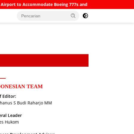
commodate Boeing 777s and Airbus A380s
Understanding S
DONESIAN TEAM
f Editor:
hanus S Budi Raharjo MM
ral Leader
es Hukom