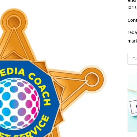
Busi
Idri
Con
reda
mark
Cari
untu