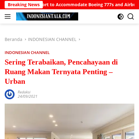
Langsung
rth Bali Airport to Accommodate Boeing 777s and Airbus A380s
Breaking News
ke
konten
Beranda
INDONESIAN CHANNEL
INDONESIAN CHANNEL
Sering Terabaikan, Pencahayaan di
Ruang Makan Ternyata Penting –
Urban
Redaksi
24/09/2021