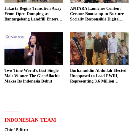
Jakarta Begins Transition Away
ANTARA Launches Content
From Open Dumping as
Creator Bootcamp to Nurture
Bantargebang Landfill Enters
Socially Responsible Digital
New Phase
Storytellers
Two-Time World’s Best Single
Burhanuddin Abdullah Elected
Malt Winner The GlenAllachie
Unopposed to Lead PWRI,
Makes Its Indonesia Debut
Representing 3.6 Million
Indonesian Retired Civil
Servants
INDONESIAN TEAM
Chief Editor: