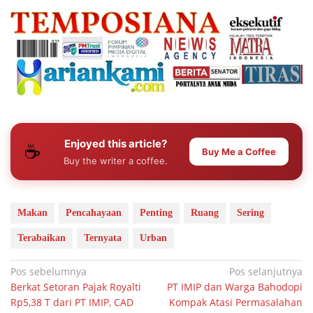
Enjoyed this article?
☕
Buy Me a Coffee
Buy the writer a coffee.
Makan
Pencahayaan
Penting
Ruang
Sering
Terabaikan
Ternyata
Urban
Navigasi
Pos sebelumnya
Pos selanjutnya
Berkat Setoran Pajak Royalti
PT IMIP dan Warga Bahodopi
pos
Rp5,38 T dari PT IMIP, CAD
Kompak Atasi Permasalahan