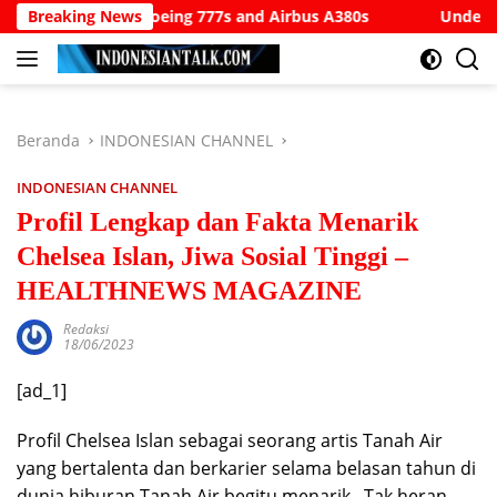
Langsung
Boeing 777s and Airbus A380s
Breaking News
Understanding SWIFT Codes
ke
konten
Beranda
INDONESIAN CHANNEL
INDONESIAN CHANNEL
Profil Lengkap dan Fakta Menarik
Chelsea Islan, Jiwa Sosial Tinggi –
HEALTHNEWS MAGAZINE
Redaksi
18/06/2023
[ad_1]
Profil Chelsea Islan sebagai seorang artis Tanah Air
yang bertalenta dan berkarier selama belasan tahun di
dunia hiburan Tanah Air begitu menarik. Tak heran,