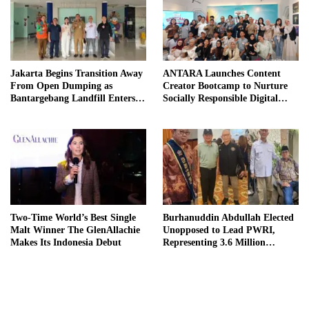
Jakarta Begins Transition Away
ANTARA Launches Content
From Open Dumping as
Creator Bootcamp to Nurture
Bantargebang Landfill Enters
Socially Responsible Digital
New Phase
Storytellers
Two-Time World’s Best Single
Burhanuddin Abdullah Elected
Malt Winner The GlenAllachie
Unopposed to Lead PWRI,
Makes Its Indonesia Debut
Representing 3.6 Million
Indonesian Retired Civil
Servants