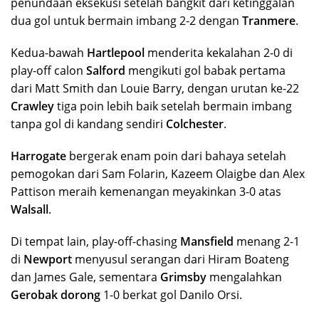
penundaan eksekusi setelah bangkit dari ketinggalan
dua gol untuk bermain imbang 2-2 dengan
Tranmere
.
Kedua-bawah
Hartlepool
menderita kekalahan 2-0 di
play-off calon
Salford
mengikuti gol babak pertama
dari Matt Smith dan Louie Barry, dengan urutan ke-22
Crawley
tiga poin lebih baik setelah bermain imbang
tanpa gol di kandang sendiri
Colchester
.
Harrogate
bergerak enam poin dari bahaya setelah
pemogokan dari Sam Folarin, Kazeem Olaigbe dan Alex
Pattison meraih kemenangan meyakinkan 3-0 atas
Walsall
.
Di tempat lain, play-off-chasing
Mansfield
menang 2-1
di
Newport
menyusul serangan dari Hiram Boateng
dan James Gale, sementara
Grimsby
mengalahkan
Gerobak dorong
1-0 berkat gol Danilo Orsi.