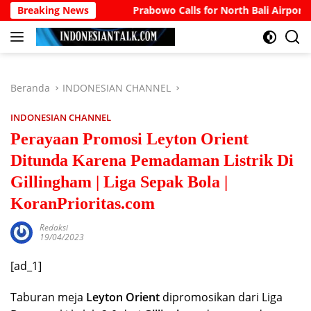
Langsung
ank Account
Breaking News
Prabowo Calls for North Bali Airport to Ac
ke
konten
Beranda
INDONESIAN CHANNEL
INDONESIAN CHANNEL
Perayaan Promosi Leyton Orient
Ditunda Karena Pemadaman Listrik Di
Gillingham | Liga Sepak Bola |
KoranPrioritas.com
Redaksi
19/04/2023
[ad_1]
Taburan meja
Leyton Orient
dipromosikan dari Liga