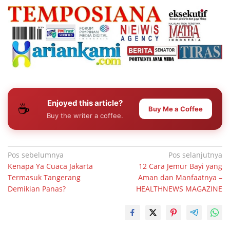
Enjoyed this article?
☕
Buy Me a Coffee
Buy the writer a coffee.
Navigasi
Pos sebelumnya
Pos selanjutnya
Kenapa Ya Cuaca Jakarta
12 Cara Jemur Bayi yang
pos
Termasuk Tangerang
Aman dan Manfaatnya –
Demikian Panas?
HEALTHNEWS MAGAZINE