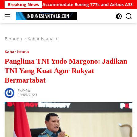
Langsung
 Airport to Accommodate Boeing 777s and Airbus A380s
Breaking News
ke
konten
Beranda
Kabar Istana
Kabar Istana
Panglima TNI Yudo Margono: Jadikan
TNI Yang Kuat Agar Rakyat
Bermartabat
Redaksi
30/05/2023