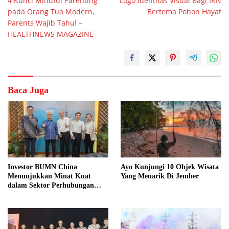
4 Kunci Mindful Parenting
Logo Identitas Visual Bagi IKN
pos
pada Orang Tua Modern,
Bertema Pohon Hayat
Parents Wajib Tahu! –
HEALTHNEWS MAGAZINE
Baca Juga
Investor BUMN China
Ayo Kunjungi 10 Objek Wisata
Menunjukkan Minat Kuat
Yang Menarik Di Jember
dalam Sektor Perhubungan
Laut Indonesia