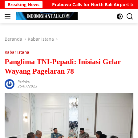
Langsung
ccount
Breaking News
Prabowo Calls for North Bali Airport to Accomm
ke
konten
Beranda
Kabar Istana
Kabar Istana
Panglima TNI-Pepadi: Inisiasi Gelar
Wayang Pagelaran 78
Redaksi
26/07/2023