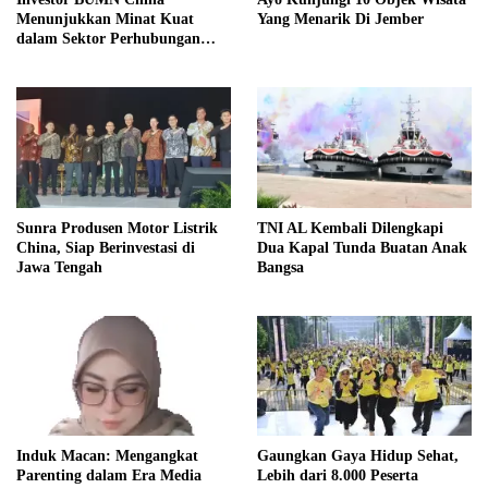
Menunjukkan Minat Kuat
Yang Menarik Di Jember
dalam Sektor Perhubungan
Laut Indonesia
Sunra Produsen Motor Listrik
TNI AL Kembali Dilengkapi
China, Siap Berinvestasi di
Dua Kapal Tunda Buatan Anak
Jawa Tengah
Bangsa
Induk Macan: Mengangkat
Gaungkan Gaya Hidup Sehat,
Parenting dalam Era Media
Lebih dari 8.000 Peserta