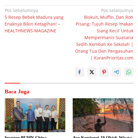
Navigasi
Pos sebelumnya
Pos selanjutnya
5 Resep Bebek Madura yang
Biskuit, Muffin, Dan Roti
pos
Enaknya Bikin Ketagihan! –
Pisang: Tujuh Resep ‘makan
HEALTHNEWS MAGAZINE
Siang Kecil’ Untuk
Mempermanis Suasana
Sedih Kembali Ke Sekolah |
Orang Tua Dan Pengasuhan
| KoranPrioritas.com
Baca Juga
Investor BUMN China
Ayo Kunjungi 10 Objek Wisata