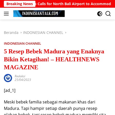
Langsung
Prabowo Calls for North Bali Airport to Accommodate Boeing 777
Breaking News
ke
konten
Beranda
INDONESIAN CHANNEL
INDONESIAN CHANNEL
5 Resep Bebek Madura yang Enaknya
Bikin Ketagihan! – HEALTHNEWS
MAGAZINE
Redaksi
25/04/2023
[ad_1]
Meski bebek familia sebagai makanan khas dari
Madura. Tapi hampir setiap daerah punya resep
olahan bebek, tapi resep bebek madura memiliki cita