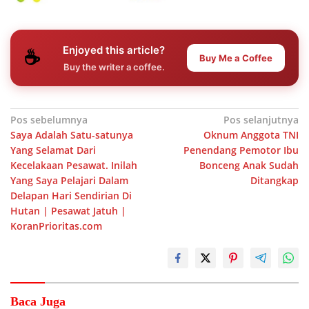
Enjoyed this article?
☕
Buy Me a Coffee
Buy the writer a coffee.
Navigasi
Pos sebelumnya
Pos selanjutnya
Saya Adalah Satu-satunya
Oknum Anggota TNI
pos
Yang Selamat Dari
Penendang Pemotor Ibu
Kecelakaan Pesawat. Inilah
Bonceng Anak Sudah
Yang Saya Pelajari Dalam
Ditangkap
Delapan Hari Sendirian Di
Hutan | Pesawat Jatuh |
KoranPrioritas.com
Baca Juga