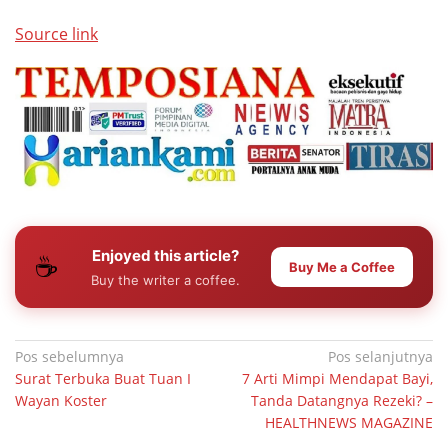
Source link
Enjoyed this article?
☕
Buy Me a Coffee
Buy the writer a coffee.
Navigasi
Pos sebelumnya
Pos selanjutnya
Surat Terbuka Buat Tuan I
7 Arti Mimpi Mendapat Bayi,
pos
Wayan Koster
Tanda Datangnya Rezeki? –
HEALTHNEWS MAGAZINE