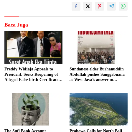
Baca Juga
Freddy Widjaja Appeals to
Sundanese elder Burhanuddin
President, Seeks Reopening of
Abdullah pushes Sanggabuana
Alleged False birth Certificate
as West Java’s answer to
Case
Danantara
The Sufi Bank Account
Prabowo Calls for North Bali