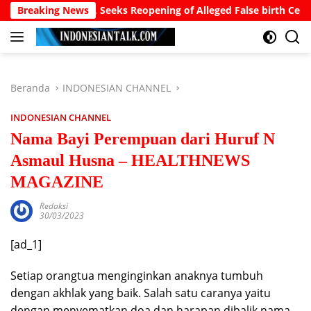
Langsung
resident, Seeks Reopening of Alleged False birth Certificate Case
Breaking News
ke
konten
Beranda
INDONESIAN CHANNEL
INDONESIAN CHANNEL
Nama Bayi Perempuan dari Huruf N
Asmaul Husna – HEALTHNEWS
MAGAZINE
Redaksi
30/03/2023
[ad_1]
Setiap orangtua menginginkan anaknya tumbuh
dengan akhlak yang baik. Salah satu caranya yaitu
dengan menyematkan doa dan harapan dibalik nama