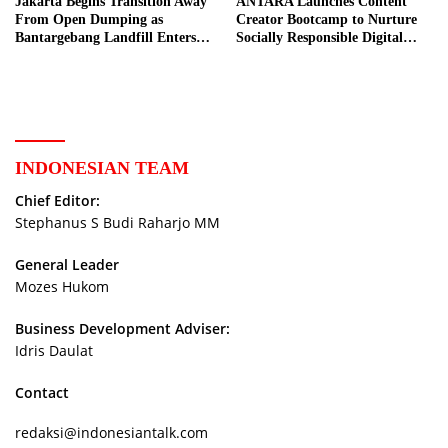
Jakarta Begins Transition Away
ANTARA Launches Content
From Open Dumping as
Creator Bootcamp to Nurture
Bantargebang Landfill Enters
Socially Responsible Digital
New Phase
Storytellers
INDONESIAN TEAM
Chief Editor:
Stephanus S Budi Raharjo MM
General Leader
Mozes Hukom
Business Development Adviser:
Idris Daulat
Contact
redaksi@indonesiantalk.com