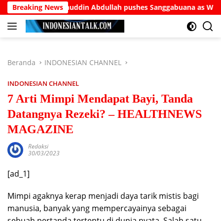
Langsung
elder Burhanuddin Abdullah pushes Sanggabuana as West Java’s
Breaking News
ke
konten
Beranda
INDONESIAN CHANNEL
INDONESIAN CHANNEL
7 Arti Mimpi Mendapat Bayi, Tanda
Datangnya Rezeki? – HEALTHNEWS
MAGAZINE
Redaksi
30/03/2023
[ad_1]
Mimpi agaknya kerap menjadi daya tarik mistis bagi
manusia, banyak yang mempercayainya sebagai
sebuah pertanda tertentu di dunia nyata. Salah satu