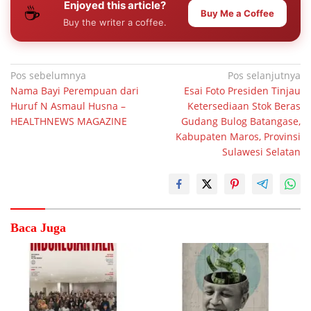
Enjoyed this article?
☕
Buy Me a Coffee
Buy the writer a coffee.
Navigasi
Pos sebelumnya
Pos selanjutnya
Nama Bayi Perempuan dari
Esai Foto Presiden Tinjau
pos
Huruf N Asmaul Husna –
Ketersediaan Stok Beras
HEALTHNEWS MAGAZINE
Gudang Bulog Batangase,
Kabupaten Maros, Provinsi
Sulawesi Selatan
Baca Juga