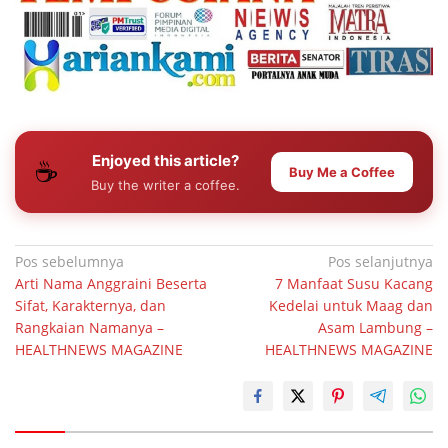
Enjoyed this article?
☕
Buy Me a Coffee
Buy the writer a coffee.
Navigasi
Pos sebelumnya
Pos selanjutnya
Arti Nama Anggraini Beserta
7 Manfaat Susu Kacang
pos
Sifat, Karakternya, dan
Kedelai untuk Maag dan
Rangkaian Namanya –
Asam Lambung –
HEALTHNEWS MAGAZINE
HEALTHNEWS MAGAZINE