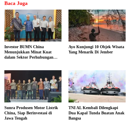
Baca Juga
Investor BUMN China
Ayo Kunjungi 10 Objek Wisata
Menunjukkan Minat Kuat
Yang Menarik Di Jember
dalam Sektor Perhubungan
Laut Indonesia
Sunra Produsen Motor Listrik
TNI AL Kembali Dilengkapi
China, Siap Berinvestasi di
Dua Kapal Tunda Buatan Anak
Jawa Tengah
Bangsa