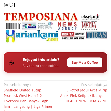
[ad_2]
Enjoyed this article?
☕
Buy Me a Coffee
Buy the writer a coffee.
Navigasi
Pos sebelumnya
Pos selanjutnya
Sheffield United Tutup
5 Potret Jadul Artis Mirip
pos
Promosi, West Ham 1-2
Anak, Plek Ketiplek Ibunya! –
Liverpool Dan Banyak Lagi:
HEALTHNEWS MAGAZINE
Jam – Langsung | Liga Primer