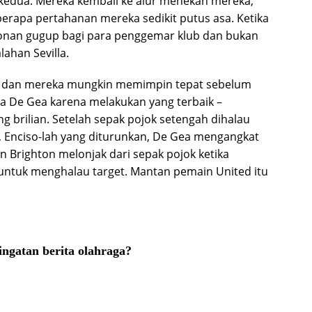
kedua. Mereka kembali ke alur menekan mereka;
eberapa pertahanan mereka sedikit putus asa. Ketika
tonan gugup bagi para penggemar klub dan bukan
ahan Sevilla.
 dan mereka mungkin memimpin tepat sebelum
a De Gea karena melakukan yang terbaik –
g brilian. Setelah sepak pojok setengah dihalau
 Enciso-lah yang diturunkan, De Gea mengangkat
 Brighton melonjak dari sepak pojok ketika
 untuk menghalau target. Mantan pemain United itu
ngatan berita olahraga?