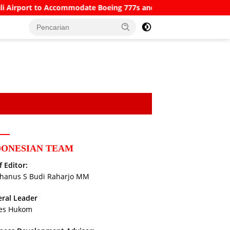
to Accommodate Boeing 777s and Airbus A380s
Understand
DONESIAN TEAM
f Editor:
hanus S Budi Raharjo MM
ral Leader
es Hukom