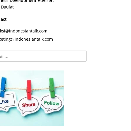
ness Development Adviser:
s Daulat
tact
ksi@indonesiantalk.com
eting@indonesiantalk.com
k: