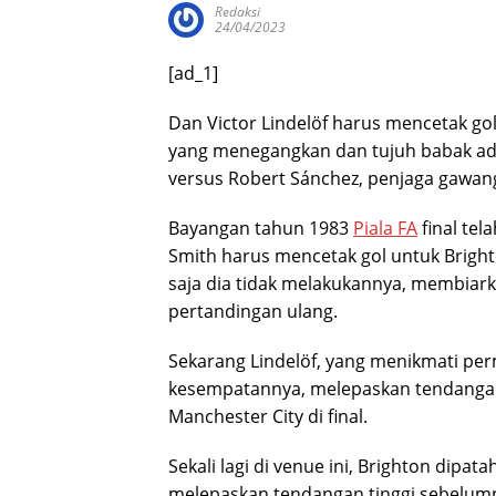
Redaksi
24/04/2023
[ad_1]
Dan Victor Lindelöf harus mencetak go
yang menegangkan dan tujuh babak adu
versus Robert Sánchez, penjaga gawang
Bayangan tahun 1983
Piala FA
final tel
Smith harus mencetak gol untuk Bright
saja dia tidak melakukannya, membia
pertandingan ulang.
Sekarang Lindelöf, yang menikmati pe
kesempatannya, melepaskan tendanga
Manchester City di final.
Sekali lagi di venue ini, Brighton dipat
melepaskan tendangan tinggi sebelumn