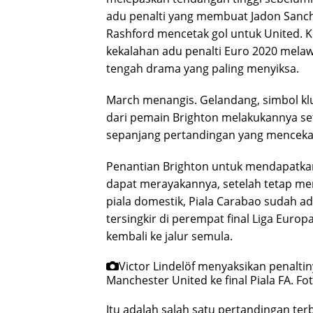
adu penalti yang membuat Jadon Sanch
Rashford mencetak gol untuk United. K
kekalahan adu penalti Euro 2020 melawa
tengah drama yang paling menyiksa.
March menangis. Gelandang, simbol klu
dari pemain Brighton melakukannya s
sepanjang pertandingan yang mencek
Penantian Brighton untuk mendapatkan 
dapat merayakannya, setelah tetap m
piala domestik, Piala Carabao sudah ada
tersingkir di perempat final Liga Europ
kembali ke jalur semula.
Victor Lindelöf menyaksikan penal
Manchester United ke final Piala FA.
Fot
Itu adalah salah satu pertandingan ter