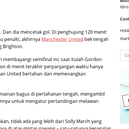
Busi
Idri
Con
reda
l. Dan dia mencetak gol. Di penghujung 120 menit
mark
 penalti, akhirnya
Manchester United
bek tengah
 Brighton.
Cari
ah membayangi semifinal ini; saat itulah Gordon
untu
on di menit terakhir perpanjangan waktu hanya
rkan United bertahan dan memenangkan
rmainan bagus di pertahanan tengah, mengambil
nnya untuk mengatur pertandingan melawan
ahkan, tidak ada yang lebih dari Solly March yang
ya di atas mistar gawang – satu-satunya kegagalan