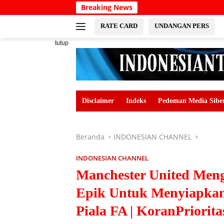
Langsung
Breaking News
ke
konten
RATE CARD
UNDANGAN PERS
tutup
Disclaimer
Indeks
Pedoman Media Sibe
Beranda
INDONESIAN CHANNEL
INDONESIAN CHANNEL
Manchester United Men
Epik Untuk Menyiapkan 
Piala FA | KoranPriorit