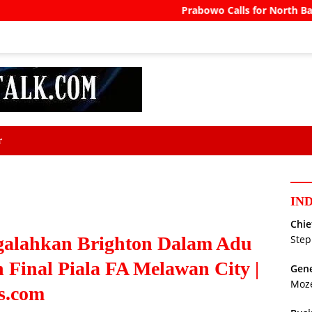
Prabowo Calls for North Bali Airport 
r
IN
Chie
galahkan Brighton Dalam Adu
Step
Final Piala FA Melawan City |
Gene
Moz
as.com