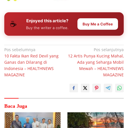
Enjoyed this article?
☕
Buy Me a Coffee
Buy the writer a coffee.
Navigasi
Pos sebelumnya
Pos selanjutnya
10 Fakta Ikan Red Devil yang
12 Artis Punya Kucing Mahal,
pos
Ganas dan Dilarang di
Ada yang Seharga Mobil
Indonesia – HEALTHNEWS
Mewah – HEALTHNEWS
MAGAZINE
MAGAZINE
Baca Juga