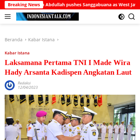
Langsung
anuddin Abdullah pushes Sanggabuana as West Java’s answer to
Breaking News
ke
konten
Beranda
Kabar Istana
Kabar Istana
Laksamana Pertama TNI I Made Wira
Hady Arsanta Kadispen Angkatan Laut
Redaksi
12/04/2023