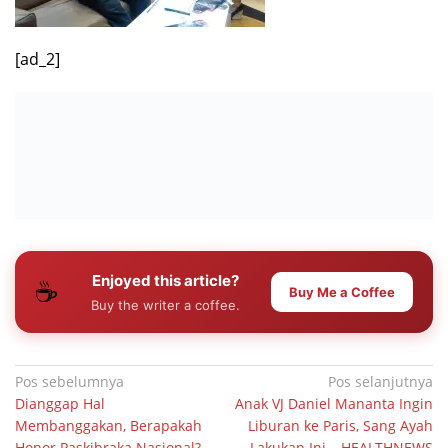
[ad_2]
Enjoyed this article?
☕
Buy Me a Coffee
Buy the writer a coffee.
Navigasi
Pos sebelumnya
Pos selanjutnya
Dianggap Hal
Anak VJ Daniel Mananta Ingin
pos
Membanggakan, Berapakah
Liburan ke Paris, Sang Ayah
Honor Paskibraka Nasional? –
Lakukan Ini – HEALTHNEWS