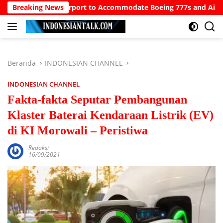
Langsung
 North Bali Airport to Accommodate Boeing 777s and Airbus A380
Breaking News
ke
konten
Beranda
INDONESIAN CHANNEL
INDONESIAN CHANNEL
Fakta-fakta Seputar Pembangunan
Klaster Baterai Kendaraan Listrik (EV)
di KI Morowali – Peristiwa
Redaksi
16/09/2021