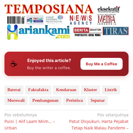
Enjoyed this article?
☕
Buy Me a Coffee
Buy the writer a coffee.
Baterai
Faktafakta
Kendaraan
Klaster
Listrik
Morowali
Pembangunan
Peristiwa
Seputar
Navigasi
Pos sebelumnya
Pos selanjutnya
Puisi | Alif Laam Miim… –
Patut Disyukuri, Harta Pejabat
pos
Urban
Tetap Naik Walau Pandemi –