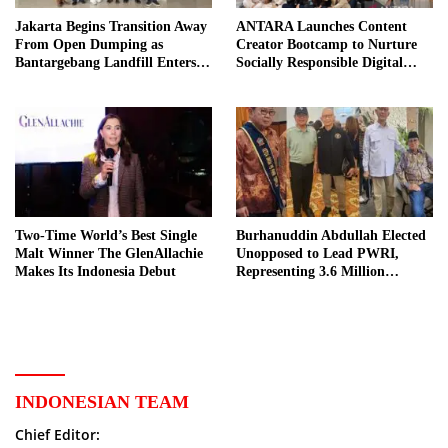
Jakarta Begins Transition Away
ANTARA Launches Content
From Open Dumping as
Creator Bootcamp to Nurture
Bantargebang Landfill Enters
Socially Responsible Digital
New Phase
Storytellers
Two-Time World’s Best Single
Burhanuddin Abdullah Elected
Malt Winner The GlenAllachie
Unopposed to Lead PWRI,
Makes Its Indonesia Debut
Representing 3.6 Million
Indonesian Retired Civil
Servants
INDONESIAN TEAM
Chief Editor: