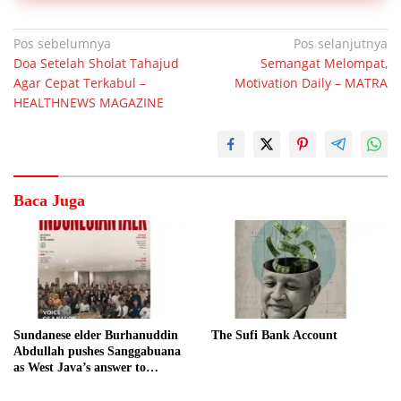
Navigasi
Pos sebelumnya
Pos selanjutnya
Doa Setelah Sholat Tahajud
Semangat Melompat,
pos
Agar Cepat Terkabul –
Motivation Daily – MATRA
HEALTHNEWS MAGAZINE
Baca Juga
Sundanese elder Burhanuddin
The Sufi Bank Account
Abdullah pushes Sanggabuana
as West Java’s answer to
Danantara