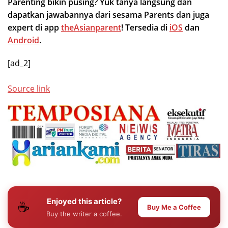
Parenting bikin pusing? Yuk tanya langsung dan
dapatkan jawabannya dari sesama Parents dan juga
expert di app
theAsianparent
! Tersedia di
iOS
dan
Android
.
[ad_2]
Source link
Enjoyed this article?
☕
Buy Me a Coffee
Buy the writer a coffee.