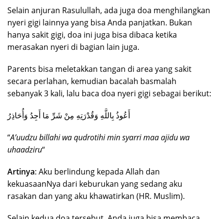
Selain anjuran Rasulullah, ada juga doa menghilangkan
nyeri gigi lainnya yang bisa Anda panjatkan. Bukan
hanya sakit gigi, doa ini juga bisa dibaca ketika
merasakan nyeri di bagian lain juga.
Parents bisa meletakkan tangan di area yang sakit
secara perlahan, kemudian bacalah basmalah
sebanyak 3 kali, lalu baca doa nyeri gigi sebagai berikut:
أَعُوذُ بِاللَّهِ وَقُدْرَتِهِ مِنْ شَرِّ مَا أَجِدُ وَأُحَاذِرُ
“
A’uudzu billahi wa qudrotihi min syarri maa ajidu wa
uhaadziru
“
Artinya
: Aku berlindung kepada Allah dan
kekuasaanNya dari keburukan yang sedang aku
rasakan dan yang aku khawatirkan (HR. Muslim).
Selain kedua doa tersebut, Anda juga bisa membaca