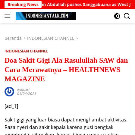
Langsung
 Burhanuddin Abdullah pushes Sanggabuana as West Java’s answ
Breaking News
ke
konten
Beranda
INDONESIAN CHANNEL
INDONESIAN CHANNEL
Doa Sakit Gigi Ala Rasulullah SAW dan
Cara Merawatnya – HEALTHNEWS
MAGAZINE
Redaksi
05/04/2023
[ad_1]
Sakit gigi yang luar biasa dapat menghambat aktivitas.
Rasa nyeri dan sakit kepala karena gusi bengkak
membuat sulit makan, lemas, hingga menurunkan