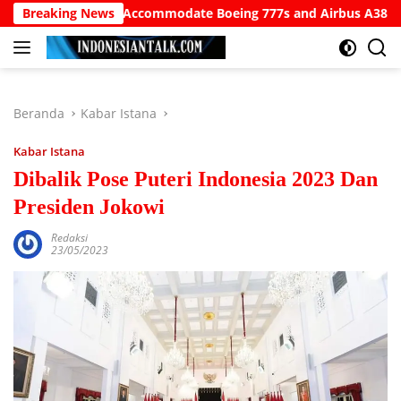
Langsung
i Airport to Accommodate Boeing 777s and Airbus A380s
Breaking News
ke
konten
Beranda
Kabar Istana
Kabar Istana
Dibalik Pose Puteri Indonesia 2023 Dan
Presiden Jokowi
Redaksi
23/05/2023