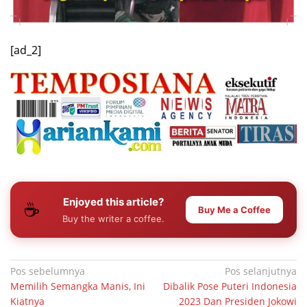
[ad_2]
Enjoyed this article?
☕
Buy Me a Coffee
Buy the writer a coffee.
Navigasi
Pos sebelumnya
Pos selanjutnya
Memilih Semangka Manis, Ini
Dibalik Pose Puteri Indonesia
pos
Kiatnya
2023 Dan Presiden Jokowi