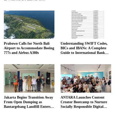
Danantara
Prabowo Calls for North Bali
Understanding SWIFT Codes,
Airport to Accommodate Boeing
BICs and IBANs: A Complete
777s and Airbus A380s
Guide to International Bank
Transfers in Indonesia
Jakarta Begins Transition Away
ANTARA Launches Content
From Open Dumping as
Creator Bootcamp to Nurture
Bantargebang Landfill Enters
Socially Responsible Digital
New Phase
Storytellers