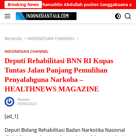
Langsung
ese elder Burhanuddin Abdullah pushes Sanggabuana as West J
Breaking News
ke
konten
Beranda
INDONESIAN CHANNEL
INDONESIAN CHANNEL
Deputi Rehabilitasi BNN RI Kupas
Tuntas Jalan Panjang Pemulihan
Penyalahguna Narkoba –
HEALTHNEWS MAGAZINE
Redaksi
09/06/2023
[ad_1]
Deputi Bidang Rehabilitasi Badan Narkotika Nasional