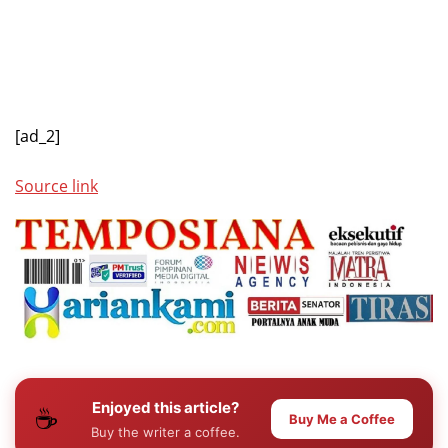
[ad_2]
Source link
Enjoyed this article?
☕
Buy Me a Coffee
Buy the writer a coffee.