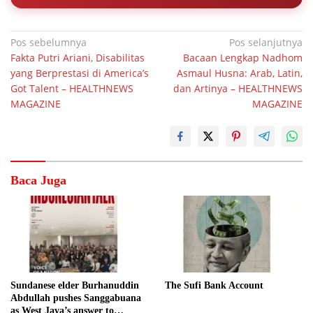
Navigasi
Pos sebelumnya
Pos selanjutnya
Fakta Putri Ariani, Disabilitas
Bacaan Lengkap Nadhom
pos
yang Berprestasi di America’s
Asmaul Husna: Arab, Latin,
Got Talent – HEALTHNEWS
dan Artinya – HEALTHNEWS
MAGAZINE
MAGAZINE
Baca Juga
Sundanese elder Burhanuddin
The Sufi Bank Account
Abdullah pushes Sanggabuana
as West Java’s answer to