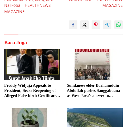
Narkoba – HEALTHNEWS
MAGAZINE
MAGAZINE
Baca Juga
Freddy Widjaja Appeals to
Sundanese elder Burhanuddin
President, Seeks Reopening of
Abdullah pushes Sanggabuana
Alleged False birth Certificate
as West Java’s answer to
Case
Danantara