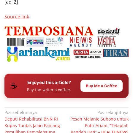
[ad_2]
Source link
Enjoyed this article?
☕
Buy Me a Coffee
Buy the writer a coffee.
Navigasi
Pos sebelumnya
Pos selanjutnya
Deputi Rehabilitasi BNN RI
Pesan Melanie Subono untuk
pos
Kupas Tuntas Jalan Panjang
Putri Ariani, “Tetaplah
Pemulihan Penyalahguna
Rendah Hati” – HEALTHNEWS