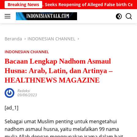
Langsung
ident, Seeks Reopening of Alleged False birth Certificate Case
Breaking News
ke
konten
Beranda
INDONESIAN CHANNEL
INDONESIAN CHANNEL
Bacaan Lengkap Nadhom Asmaul
Husna: Arab, Latin, dan Artinya –
HEALTHNEWS MAGAZINE
Redaksi
09/06/2023
[ad_1]
Sebagai umat Muslim penting untuk mengetahui
nadhom asmaul husna, yaitu melafalkan 99 nama
mulia Allah dengan menggunakan irama dalam bait