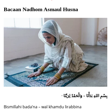
Bacaan Nadhom Asmaul Husna
· بِسْمِ اللهِ بَدَأْنَا – وَالْحَمْدُ لِرَبِّنَا
Bismillahi bada’na – wal khamdu lirabbina