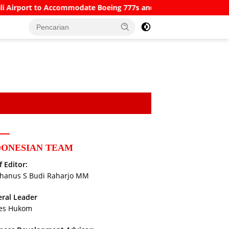
ccommodate Boeing 777s and Airbus A380s
Understanding
DONESIAN TEAM
f Editor:
hanus S Budi Raharjo MM
ral Leader
es Hukom