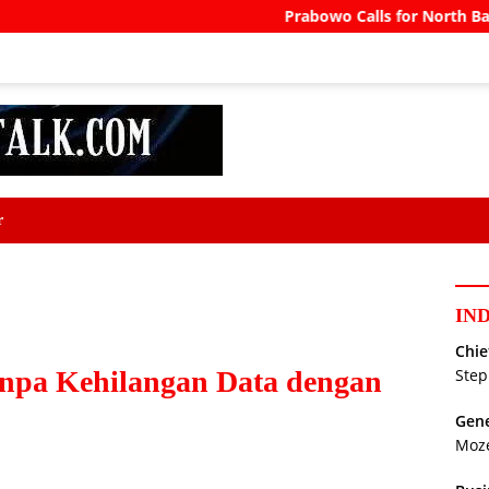
Prabowo Calls for North Bali Airport to A
r
IN
Chie
npa Kehilangan Data dengan
Step
Gene
Moz