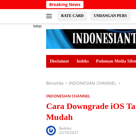
Langsung
Breaking News
ke
konten
RATE CARD
UNDANGAN PERS
tutup
Disclaimer
Indeks
Pedoman Media Sibe
Beranda
INDONESIAN CHANNEL
INDONESIAN CHANNEL
Cara Downgrade iOS Ta
Mudah
Redaksi
25/10/2021