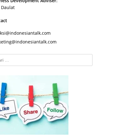
ness Development Adviser:
s Daulat
tact
ksi@indonesiantalk.com
eting@indonesiantalk.com
k: