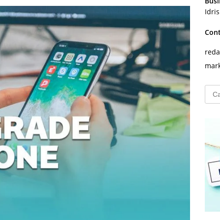
Busi
Idri
Con
reda
mark
Cari
untu