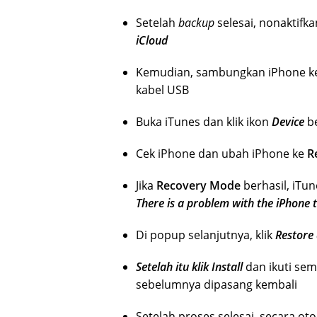
Setelah
backup
selesai, nonaktifka
iCloud
Kemudian, sambungkan iPhone ke 
kabel USB
Buka iTunes dan klik ikon
Device
b
Cek iPhone dan
ubah iPhone ke
R
Jika
Recovery Mode
berhasil, iTu
There is a problem with the iPhone t
Di popup selanjutnya, klik
Restore
Setelah itu klik Install
dan ikuti sem
sebelumnya dipasang kembali
Setelah proses selesai, secara ot