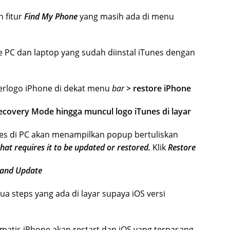
n fitur
Find My Phone
yang masih ada di menu
PC dan laptop yang sudah diinstal iTunes dengan
erlogo iPhone di dekat menu
bar
>
restore iPhone
ecovery Mode hingga muncul logo iTunes di layar
nes di PC akan menampilkan popup bertuliskan
hat requires it to be updated or restored.
Klik
Restore
 and Update
ua steps yang ada di layar supaya iOS versi
omatis iPhone akan restart dan iOS yang terpasang