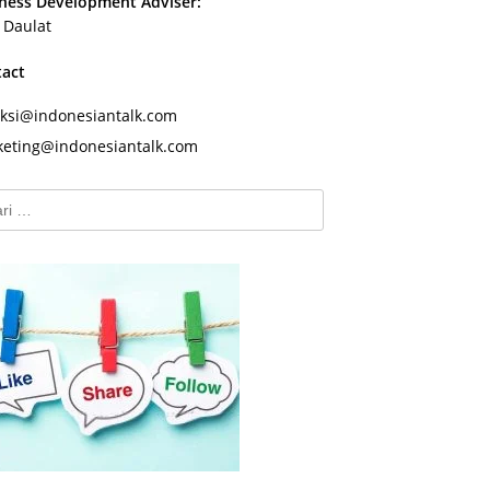
ness Development Adviser:
s Daulat
tact
ksi@indonesiantalk.com
eting@indonesiantalk.com
k: