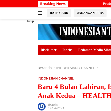
Langsung
Breaking News
Prabowo Calls for North Bal
ke
konten
RATE CARD
UNDANGAN PERS
tutup
Disclaimer
Indeks
Pedoman Media Sibe
Beranda
INDONESIAN CHANNEL
INDONESIAN CHANNEL
Baru 4 Bulan Lahiran, I
Anak Kedua – HEAL
Redaksi
14/08/2023