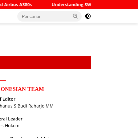
Understanding SWIFT Codes, BICs and IBANs: A Complete Guide to
DONESIAN TEAM
f Editor:
hanus S Budi Raharjo MM
ral Leader
es Hukom