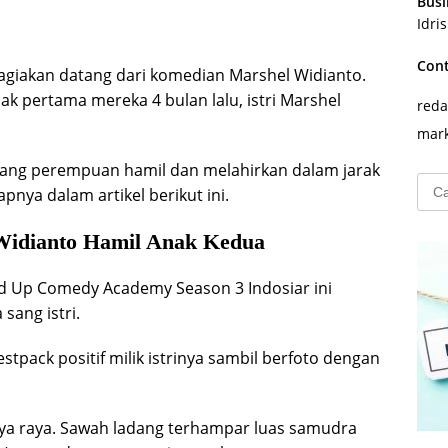
Busi
Idri
Con
giakan datang dari komedian Marshel Widianto.
k pertama mereka 4 bulan lalu, istri Marshel
reda
mark
eorang perempuan hamil dan melahirkan dalam jarak
Cari
nya dalam artikel berikut ini.
untu
 Widianto Hamil Anak Kedua
and Up Comedy Academy Season 3 Indosiar ini
ang istri.
pack positif milik istrinya sambil berfoto dengan
kaya raya. Sawah ladang terhampar luas samudra