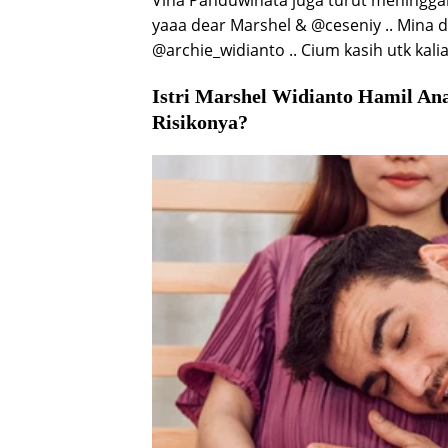
Vina Panduwinata juga turut meningga
yaaa dear Marshel & @ceseniy .. Mina 
@archie_widianto .. Cium kasih utk kal
Istri Marshel Widianto Hamil An
Risikonya?