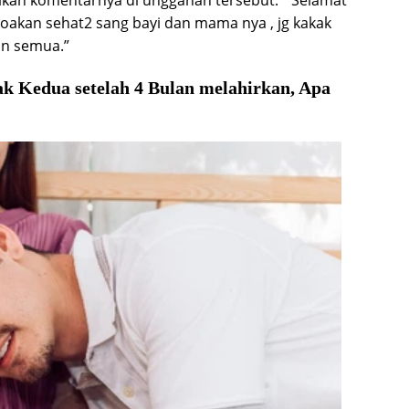
lkan komentarnya di unggahan tersebut. “Selamat
doakan sehat2 sang bayi dan mama nya , jg kakak
ian semua.”
ak Kedua setelah 4 Bulan melahirkan, Apa