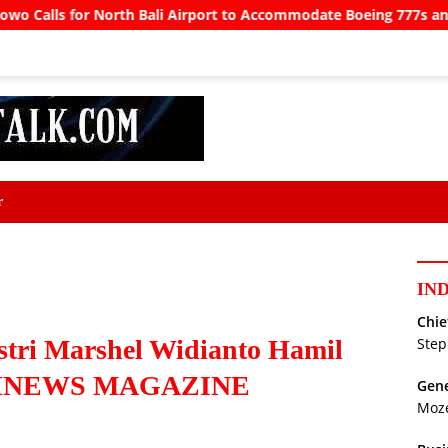
i Airport to Accommodate Boeing 777s and Airbus A380s
r
IN
Chie
stri Marshel Widianto Hamil
Step
THNEWS MAGAZINE
Gene
Moz