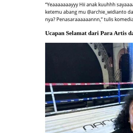
“Yeaaaaaaayyy Hii anak kuuhhh sayaaaa
ketemu abang mu @archie_widianto dan
nya? Penasaraaaaaannn,” tulis komedia
Ucapan Selamat dari Para Artis d