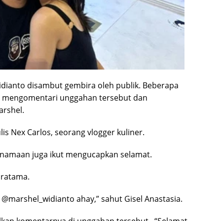
idianto disambut gembira oleh publik. Beberapa
al mengomentari unggahan tersebut dan
arshel.
lis Nex Carlos, seorang vlogger kuliner.
kenamaan juga ikut mengucapkan selamat.
 Pratama.
@marshel_widianto ahay,” sahut Gisel Anastasia.