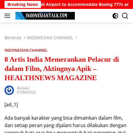
Langsung
ali Airport to Accommodate Boeing 777s and Airbus A380s
Breaking News
ke
konten
Beranda
INDONESIAN CHANNEL
INDONESIAN CHANNEL
8 Artis India Memerankan Pelacur di
dalam Film, Aktingnya Apik –
HEALTHNEWS MAGAZINE
Redaksi
07/08/2023
[ad_1]
Ada banyak karakter yang bisa dimainkan dalam film,
dan setiap peran yang dijalani harus dilakukan dengan
sepenuh hati agar bisa menyentuh hati penonton. Hal