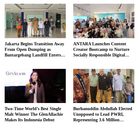
Jakarta Begins Transition Away
ANTARA Launches Content
From Open Dumping as
Creator Bootcamp to Nurture
Bantargebang Landfill Enters
Socially Responsible Digital
New Phase
Storytellers
Two-Time World’s Best Single
Burhanuddin Abdullah Elected
Malt Winner The GlenAllachie
Unopposed to Lead PWRI,
Makes Its Indonesia Debut
Representing 3.6 Million
Indonesian Retired Civil
Servants