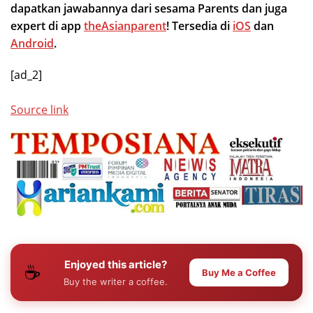
dapatkan jawabannya dari sesama Parents dan juga
expert di app
theAsianparent
! Tersedia di
iOS
dan
Android
.
[ad_2]
Source link
Enjoyed this article?
☕
Buy Me a Coffee
Buy the writer a coffee.