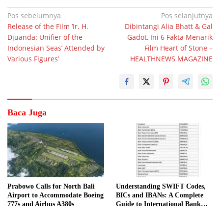
Navigasi
Pos sebelumnya
Pos selanjutnya
Release of the Film ‘Ir. H.
Dibintangi Alia Bhatt & Gal
pos
Djuanda: Unifier of the
Gadot, Ini 6 Fakta Menarik
Indonesian Seas’ Attended by
Film Heart of Stone –
Various Figures’
HEALTHNEWS MAGAZINE
Baca Juga
Prabowo Calls for North Bali
Understanding SWIFT Codes,
Airport to Accommodate Boeing
BICs and IBANs: A Complete
777s and Airbus A380s
Guide to International Bank
Transfers in Indonesia