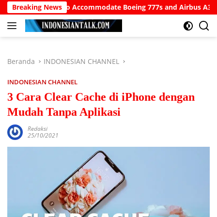
Langsung
i Airport to Accommodate Boeing 777s and Airbus A380s
Breaking News
ke
konten
Beranda
INDONESIAN CHANNEL
INDONESIAN CHANNEL
3 Cara Clear Cache di iPhone dengan
Mudah Tanpa Aplikasi
Redaksi
25/10/2021