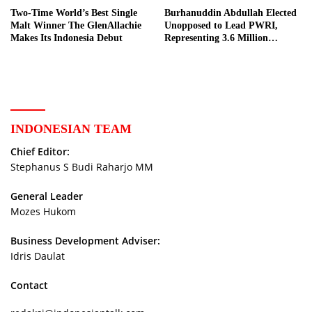
Two-Time World’s Best Single
Burhanuddin Abdullah Elected
Malt Winner The GlenAllachie
Unopposed to Lead PWRI,
Makes Its Indonesia Debut
Representing 3.6 Million
Indonesian Retired Civil
Servants
INDONESIAN TEAM
Chief Editor:
Stephanus S Budi Raharjo MM
General Leader
Mozes Hukom
Business Development Adviser:
Idris Daulat
Contact