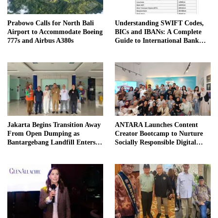
Prabowo Calls for North Bali
Understanding SWIFT Codes,
Airport to Accommodate Boeing
BICs and IBANs: A Complete
777s and Airbus A380s
Guide to International Bank
Transfers in Indonesia
Jakarta Begins Transition Away
ANTARA Launches Content
From Open Dumping as
Creator Bootcamp to Nurture
Bantargebang Landfill Enters
Socially Responsible Digital
New Phase
Storytellers