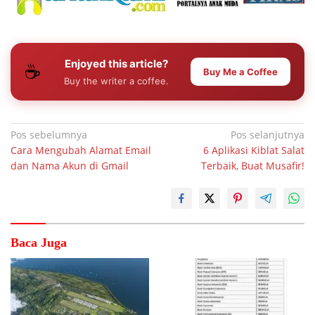
Enjoyed this article?
☕
Buy Me a Coffee
Buy the writer a coffee.
Navigasi
Pos sebelumnya
Pos selanjutnya
Cara Mengubah Alamat Email
6 Aplikasi Kiblat Salat
pos
dan Nama Akun di Gmail
Terbaik, Buat Musafir!
Baca Juga