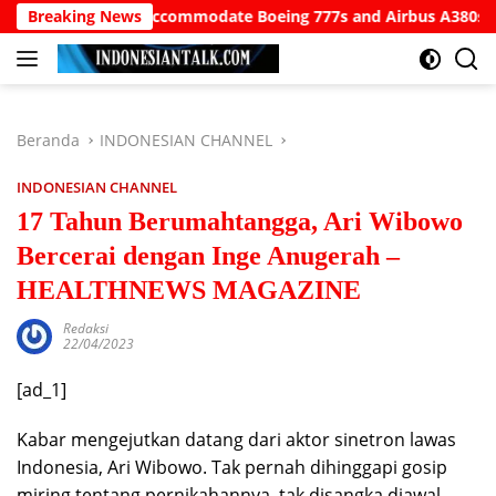
Langsung
irport to Accommodate Boeing 777s and Airbus A380s
Breaking News
Und
ke
konten
Beranda
INDONESIAN CHANNEL
INDONESIAN CHANNEL
17 Tahun Berumahtangga, Ari Wibowo
Bercerai dengan Inge Anugerah –
HEALTHNEWS MAGAZINE
Redaksi
22/04/2023
[ad_1]
Kabar mengejutkan datang dari aktor sinetron lawas
Indonesia, Ari Wibowo. Tak pernah dihinggapi gosip
miring tentang pernikahannya, tak disangka diawal