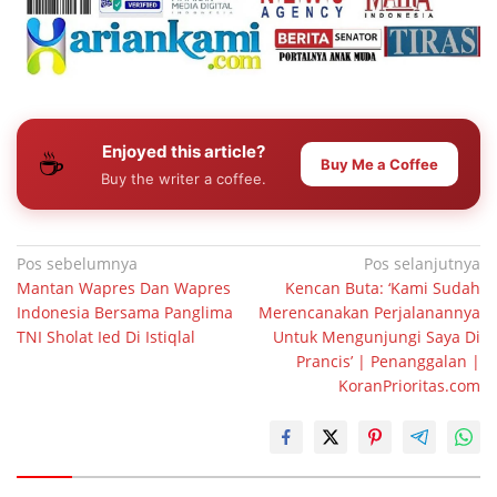
Enjoyed this article?
☕
Buy Me a Coffee
Buy the writer a coffee.
Navigasi
Pos sebelumnya
Pos selanjutnya
Mantan Wapres Dan Wapres
Kencan Buta: ‘Kami Sudah
pos
Indonesia Bersama Panglima
Merencanakan Perjalanannya
TNI Sholat Ied Di Istiqlal
Untuk Mengunjungi Saya Di
Prancis’ | Penanggalan |
KoranPrioritas.com