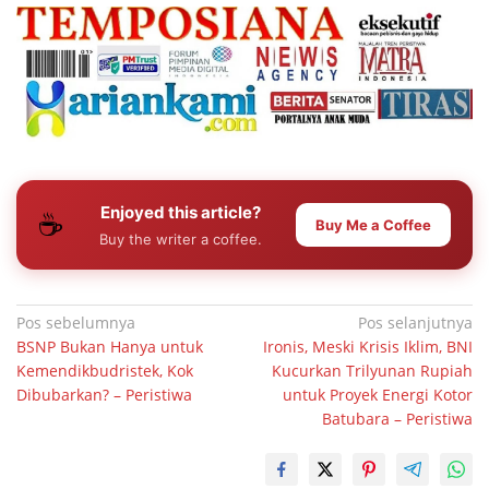
Enjoyed this article?
☕
Buy Me a Coffee
Buy the writer a coffee.
Navigasi
Pos sebelumnya
Pos selanjutnya
BSNP Bukan Hanya untuk
Ironis, Meski Krisis Iklim, BNI
pos
Kemendikbudristek, Kok
Kucurkan Trilyunan Rupiah
Dibubarkan? – Peristiwa
untuk Proyek Energi Kotor
Batubara – Peristiwa