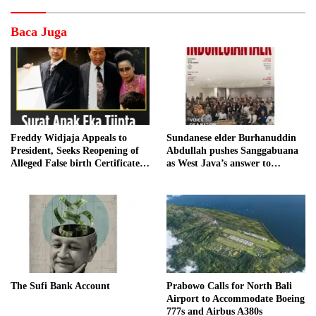
Baca Juga
Freddy Widjaja Appeals to
Sundanese elder Burhanuddin
President, Seeks Reopening of
Abdullah pushes Sanggabuana
Alleged False birth Certificate
as West Java’s answer to
Case
Danantara
The Sufi Bank Account
Prabowo Calls for North Bali
Airport to Accommodate Boeing
777s and Airbus A380s