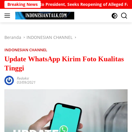
Langsung
a Appeals to President, Seeks Reopening of Alleged False birth C
Breaking News
ke
konten
Beranda
INDONESIAN CHANNEL
INDONESIAN CHANNEL
Update WhatsApp Kirim Foto Kualitas
Tinggi
Redaksi
03/09/2021