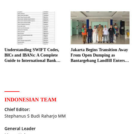
Understanding SWIFT Codes,
Jakarta Begins Transition Away
BICs and IBANs: A Complete
From Open Dumping as
Guide to International Bank
Bantargebang Landfill Enters
Transfers in Indonesia
New Phase
INDONESIAN TEAM
Chief Editor:
Stephanus S Budi Raharjo MM
General Leader