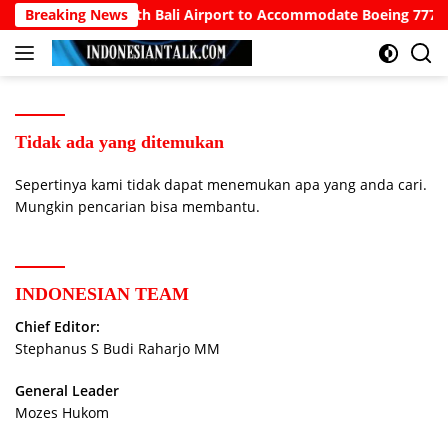
Langsung
owo Calls for North Bali Airport to Accommodate Boeing 777s an
Breaking News
ke
konten
Tidak ada yang ditemukan
Sepertinya kami tidak dapat menemukan apa yang anda cari.
Mungkin pencarian bisa membantu.
INDONESIAN TEAM
Chief Editor:
Stephanus S Budi Raharjo MM
General Leader
Mozes Hukom