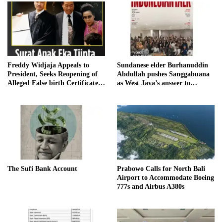
Freddy Widjaja Appeals to
Sundanese elder Burhanuddin
President, Seeks Reopening of
Abdullah pushes Sanggabuana
Alleged False birth Certificate
as West Java’s answer to
Case
Danantara
The Sufi Bank Account
Prabowo Calls for North Bali
Airport to Accommodate Boeing
777s and Airbus A380s