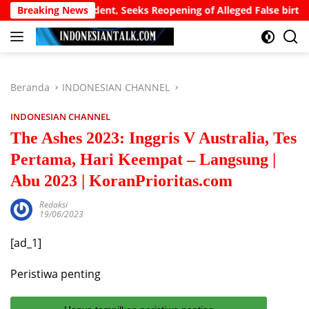
Langsung
 to President, Seeks Reopening of Alleged False birth Certificate
Breaking News
ke
konten
Beranda
INDONESIAN CHANNEL
INDONESIAN CHANNEL
The Ashes 2023: Inggris V Australia, Tes
Pertama, Hari Keempat – Langsung |
Abu 2023 | KoranPrioritas.com
Redaksi
19/06/2023
[ad_1]
Peristiwa penting