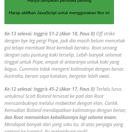
Hanya tampilkan peristiwa penting
Harap aktifkan JavaScript untuk menggunakan fitur ini
Ke-13 selesai: Inggris 51-2 (Akar 18, Paus 0)
Off strike
dengan bye leg pergi Pope, jadi dia masih belum mencetak
gol tetapi membuat Root kembali beraksi. Root senang
dengan satu puntung kaki terselip. Lebih banyak selamat
tinggal untuk Pope, empat di antaranya untuk kaki yang
bagus. Cummins tidak mengerti kalimatnya dengan benar.
Australia, berani saya katakan, bergetar lebih awal.
Ke-12 selesai: Inggris 45-2 (Akar 17, Paus 0)
Terlalu lurus
untukmu! Scott Boland tersesat ke pad dan Root
mencambuknya melalui midwicket dengan elan. Cantik.
Kemudian Boland mendapatkan kalimatnya dengan benar,
dan Root memainkan kebalikannya lagi selama enam.
Mendapat banyak dari yang satu itu, di atas penjaga yang
sampai ke tunggul. Itu melambung jauh!