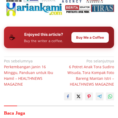
Enjoyed this article?
☕
Buy Me a Coffee
Buy the writer a coffee.
Navigasi
Pos sebelumnya
Pos selanjutnya
Perkembangan Janin 16
6 Potret Anak Tora Sudiro
pos
Minggu, Panduan untuk Ibu
Wisuda, Tora Kompak Foto
Hamil – HEALTHNEWS
Bareng Mantan Istri –
MAGAZINE
HEALTHNEWS MAGAZINE
Baca Juga