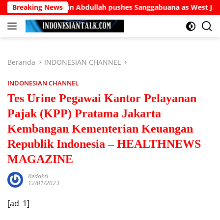
Langsung
 Burhanuddin Abdullah pushes Sanggabuana as West Java’s answ
Breaking News
ke
konten
Beranda
INDONESIAN CHANNEL
INDONESIAN CHANNEL
Tes Urine Pegawai Kantor Pelayanan
Pajak (KPP) Pratama Jakarta
Kembangan Kementerian Keuangan
Republik Indonesia – HEALTHNEWS
MAGAZINE
Redaksi
12/01/2023
[ad_1]