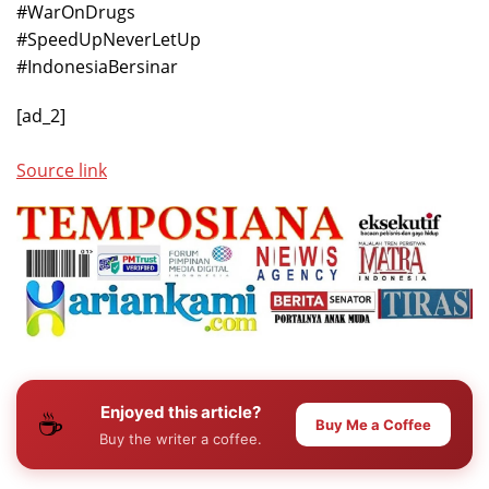
#WarOnDrugs
#SpeedUpNeverLetUp
#IndonesiaBersinar
[ad_2]
Source link
Enjoyed this article?
☕
Buy Me a Coffee
Buy the writer a coffee.