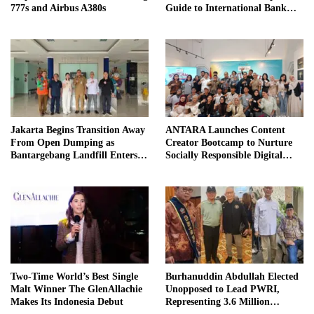
777s and Airbus A380s
Guide to International Bank
Transfers in Indonesia
Jakarta Begins Transition Away
ANTARA Launches Content
From Open Dumping as
Creator Bootcamp to Nurture
Bantargebang Landfill Enters
Socially Responsible Digital
New Phase
Storytellers
Two-Time World’s Best Single
Burhanuddin Abdullah Elected
Malt Winner The GlenAllachie
Unopposed to Lead PWRI,
Makes Its Indonesia Debut
Representing 3.6 Million