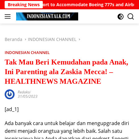
Langsung
rth Bali Airport to Accommodate Boeing 777s and Airbus A380s
Breaking News
ke
konten
Beranda
INDONESIAN CHANNEL
INDONESIAN CHANNEL
Tak Mau Beri Kemudahan pada Anak,
Ini Parenting ala Zaskia Mecca! –
HEALTHNEWS MAGAZINE
Redaksi
31/05/2023
[ad_1]
Ada banyak cara untuk belajar dan mengupgrade diri
demi menjadi orangtua yang lebih baik. Salah satu
inspirasinya bisa Anda dapatkan dari
podcast.
Seperti