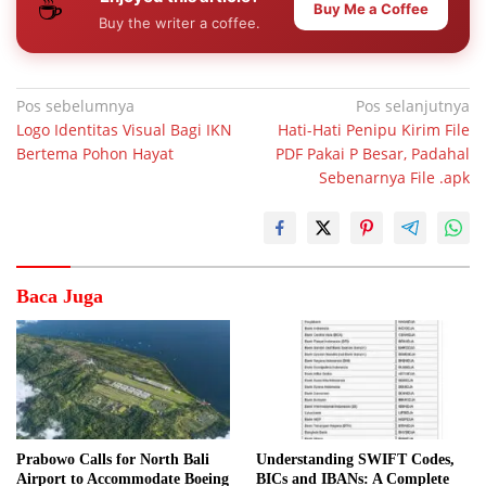
☕
Buy Me a Coffee
Buy the writer a coffee.
Navigasi
Pos sebelumnya
Pos selanjutnya
Logo Identitas Visual Bagi IKN
Hati-Hati Penipu Kirim File
pos
Bertema Pohon Hayat
PDF Pakai P Besar, Padahal
Sebenarnya File .apk
Baca Juga
Prabowo Calls for North Bali
Understanding SWIFT Codes,
Airport to Accommodate Boeing
BICs and IBANs: A Complete