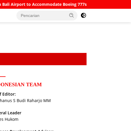
rport to Accommodate Boeing 777s and Airbus A380s
Unde
DONESIAN TEAM
f Editor:
hanus S Budi Raharjo MM
ral Leader
es Hukom