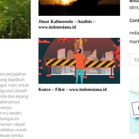
Busi
Idri
Con
Jimat Kalimosodo – Analisis –
www.indonesiana.id
reda
mark
Cari
untu
ase penjajahan
ang dijadikan
gur mati, entah
Konco – Fiksi – www.indonesiana.id
 Agustus adalah
anda dan Jepang
 Sebenarnya
basnya
 itu sendiri
 bangsa ini
teraan rakyat
ndidikan masih
kaan ketika