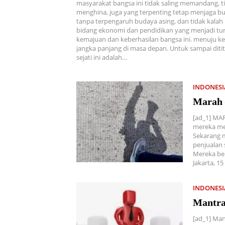
masyarakat bangsa ini tidak saling memandang, ti
menghina, juga yang terpenting tetap menjaga b
tanpa terpengaruh budaya asing, dan tidak kalah 
bidang ekonomi dan pendidikan yang menjadi t
kemajuan dan keberhasilan bangsa ini. menuju k
jangka panjang di masa depan. Untuk sampai dit
sejati ini adalah…
INDONES
Marah –
[ad_1] MA
mereka me
Sekarang m
penjualan
Mereka be
Jakarta, 1
INDONES
Mantra
[ad_1] Ma