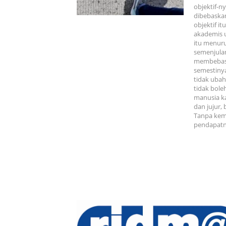
objektif-n
dibebaskan
objektif i
akademis u
itu menur
semenjulan
membebask
semestiny
tidak ubah
tidak bole
manusia ka
dan jujur
Tanpa keme
pendapatny