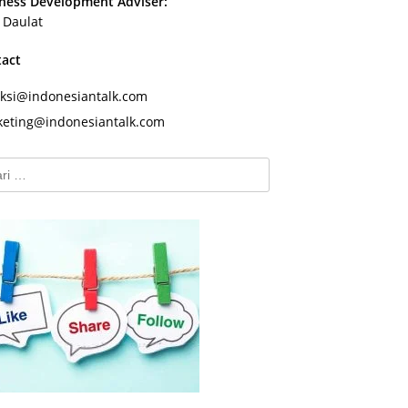
ness Development Adviser:
s Daulat
tact
ksi@indonesiantalk.com
eting@indonesiantalk.com
k: