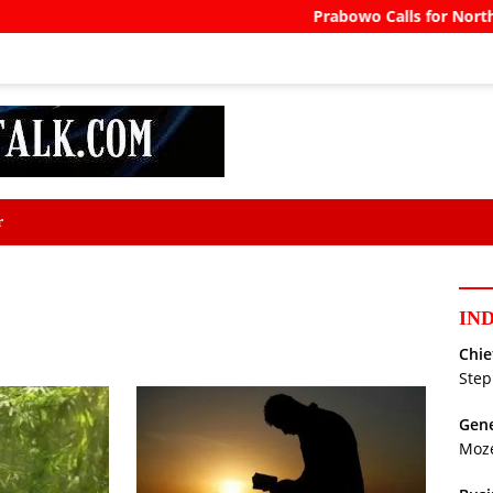
Prabowo Calls for North Bali Ai
r
IN
Chie
Step
Gene
Moz