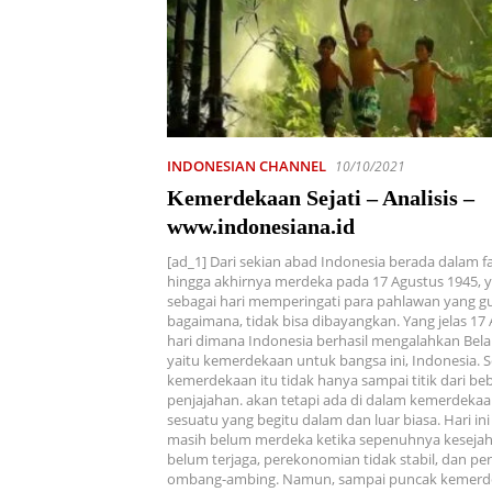
INDONESIAN CHANNEL
10/10/2021
Kemerdekaan Sejati – Analisis –
www.indonesiana.id
[ad_1] Dari sekian abad Indonesia berada dalam f
hingga akhirnya merdeka pada 17 Agustus 1945, y
sebagai hari memperingati para pahlawan yang gu
bagaimana, tidak bisa dibayangkan. Yang jelas 17
hari dimana Indonesia berhasil mengalahkan Bel
yaitu kemerdekaan untuk bangsa ini, Indonesia.
kemerdekaan itu tidak hanya sampai titik dari be
penjajahan. akan tetapi ada di dalam kemerdekaan
sesuatu yang begitu dalam dan luar biasa. Hari ini
masih belum merdeka ketika sepenuhnya kesejah
belum terjaga, perekonomian tidak stabil, dan pe
ombang-ambing. Namun, sampai puncak kemerde