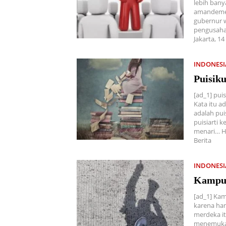
lebih bany
amandemen
gubernur 
pengusaha
Jakarta, 1
INDONES
Puisiku
[ad_1] pui
Kata itu a
adalah pui
puisiarti k
menari… H
Berita
INDONES
Kampus
[ad_1] Kam
karena han
merdeka i
menemukan 