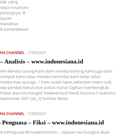
dak saling
udaya nusantara
pentingnya. di
umpuan
emandirian
itik kemerdekaan
IAN CHANNEL
17/09/2021
 Analisis – www.indonesiana.id
RAH Mereka curang Kami diam mereka bohong kami juga diam
rampok kami sabar mereka menindas kami tetap sabar
ereka mau apa lagi…? kami sudah lapar pekerjaan makin sulit
 sepi pembeli kebutuhan pokok mahal Tagihan membengkak
rtobat atau kita bangkit melawannya! Hendi Kusuma S Soetomo
5 September 2021 [ad_2] Sumber Berita
IAN CHANNEL
17/09/2021
 Penguasa – Fiksi – www.indonesiana.id
ntra Penguasa Bimsalabimmmm… siapkan nasi bungkus Buat