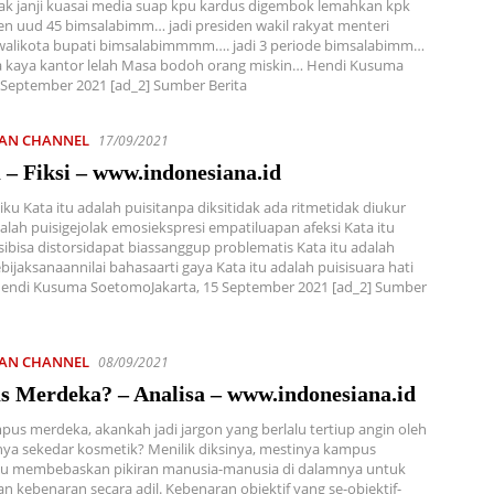
ak janji kuasai media suap kpu kardus digembok lemahkan kpk
 uud 45 bimsalabimm… jadi presiden wakil rakyat menteri
walikota bupati bimsalabimmmm…. jadi 3 periode bimsalabimm…
 kaya kantor lelah Masa bodoh orang miskin… Hendi Kusuma
4 September 2021 [ad_2] Sumber Berita
IAN CHANNEL
17/09/2021
 – Fiksi – www.indonesiana.id
siku Kata itu adalah puisitanpa diksitidak ada ritmetidak diukur
dalah puisigejolak emosiekspresi empatiluapan afeksi Kata itu
sibisa distorsidapat biassanggup problematis Kata itu adalah
ebijaksanaannilai bahasaarti gaya Kata itu adalah puisisuara hati
endi Kusuma SoetomoJakarta, 15 September 2021 [ad_2] Sumber
IAN CHANNEL
08/09/2021
 Merdeka? – Analisa – www.indonesiana.id
pus merdeka, akankah jadi jargon yang berlalu tertiup angin oleh
ya sekedar kosmetik? Menilik diksinya, mestinya kampus
tu membebaskan pikiran manusia-manusia di dalamnya untuk
kebenaran secara adil. Kebenaran objektif yang se-objektif-